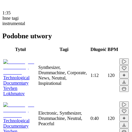
1:35
Inne tagi
instrumental
Podobne utwory
Tytuł
Tagi
Długość
BPM
Synthesizer,
Drummachine, Corporate,
1:12
120
Technological
News, Neutral,
Documentary
Inspirational
Yevhen
Lokhmatov
Electronic, Synthesizer,
Drummachine, Neutral,
0:40
120
Technological
Peaceful
Documentary
Yevhen