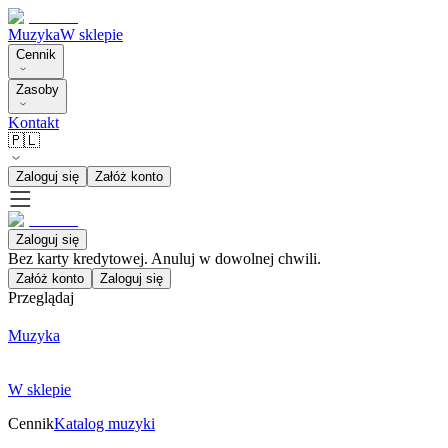
Muzyka
W sklepie
Cennik
Zasoby
Kontakt
🇵🇱
Zaloguj się
Załóż konto
Zaloguj się
Bez karty kredytowej. Anuluj w dowolnej chwili.
Załóż konto
Zaloguj się
Przeglądaj
Muzyka
W sklepie
Cennik
Katalog muzyki