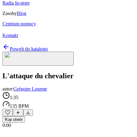
Radia In-store
Zasoby
Blog
Centrum pomocy
Kontakt
Powrót do katalogu
L'attaque du chevalier
autor:
Grégoire Lourme
1:35
135 BPM
Kup utwór
0:00