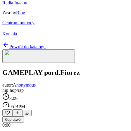
Radia In-store
Zasoby
Blog
Centrum pomocy
Kontakt
Powrót do katalogu
GAMEPLAY pord.Fiorez
autor:
Anonymous
hip-hop/rap
3:09
95 BPM
Kup utwór
0:00