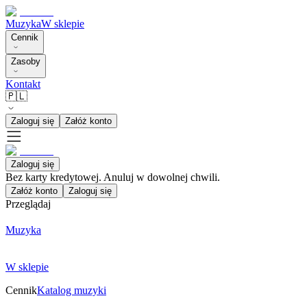
Muzyka
W sklepie
Cennik
Zasoby
Kontakt
🇵🇱
Zaloguj się
Załóż konto
Zaloguj się
Bez karty kredytowej. Anuluj w dowolnej chwili.
Załóż konto
Zaloguj się
Przeglądaj
Muzyka
W sklepie
Cennik
Katalog muzyki