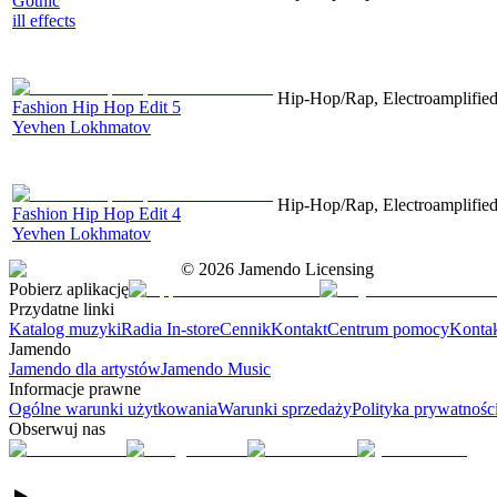
Gothic
ill effects
Hip-Hop/Rap, Electroamplified,
Fashion Hip Hop Edit 5
Yevhen Lokhmatov
Hip-Hop/Rap, Electroamplified,
Fashion Hip Hop Edit 4
Yevhen Lokhmatov
©
2026
Jamendo Licensing
Pobierz aplikację
Przydatne linki
Katalog muzyki
Radia In-store
Cennik
Kontakt
Centrum pomocy
Konta
Jamendo
Jamendo dla artystów
Jamendo Music
Informacje prawne
Ogólne warunki użytkowania
Warunki sprzedaży
Polityka prywatnośc
Obserwuj nas