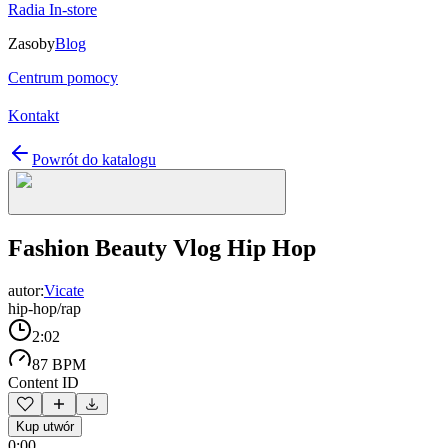
Radia In-store
Zasoby
Blog
Centrum pomocy
Kontakt
Powrót do katalogu
Fashion Beauty Vlog Hip Hop
autor:
Vicate
hip-hop/rap
2:02
87 BPM
Content ID
Kup utwór
0:00