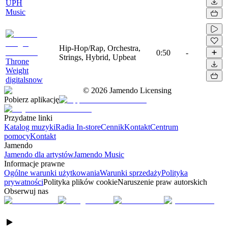
UPH
Music
Hip-Hop/Rap, Orchestra,
0:50
-
Strings, Hybrid, Upbeat
Throne
Weight
digitalsnow
©
2026
Jamendo Licensing
Pobierz aplikację
Przydatne linki
Katalog muzyki
Radia In-store
Cennik
Kontakt
Centrum
pomocy
Kontakt
Jamendo
Jamendo dla artystów
Jamendo Music
Informacje prawne
Ogólne warunki użytkowania
Warunki sprzedaży
Polityka
prywatności
Polityka plików cookie
Naruszenie praw autorskich
Obserwuj nas