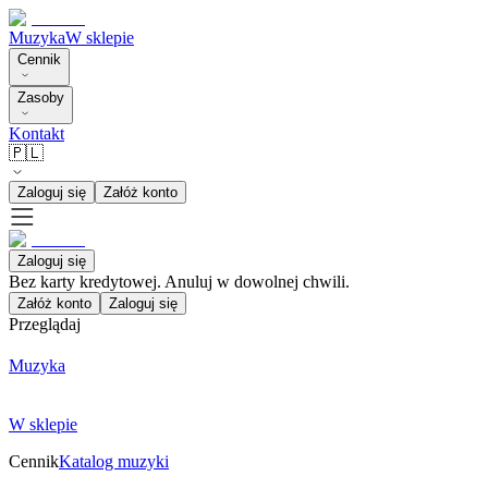
Muzyka
W sklepie
Cennik
Zasoby
Kontakt
🇵🇱
Zaloguj się
Załóż konto
Zaloguj się
Bez karty kredytowej. Anuluj w dowolnej chwili.
Załóż konto
Zaloguj się
Przeglądaj
Muzyka
W sklepie
Cennik
Katalog muzyki