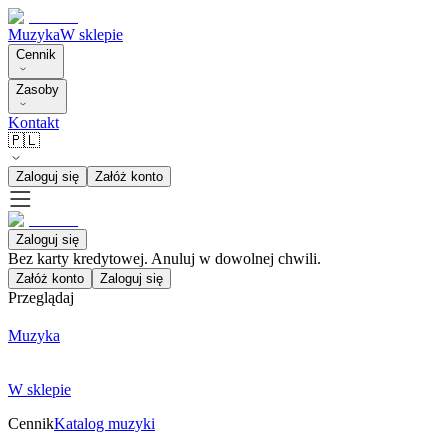
Muzyka
W sklepie
Cennik
Zasoby
Kontakt
🇵🇱
Zaloguj się
Załóż konto
Zaloguj się
Bez karty kredytowej. Anuluj w dowolnej chwili.
Załóż konto
Zaloguj się
Przeglądaj
Muzyka
W sklepie
Cennik
Katalog muzyki