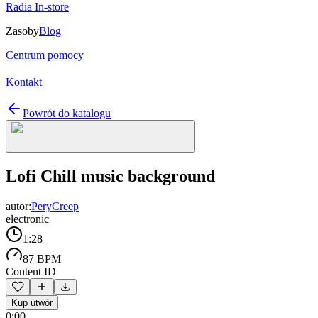
Radia In-store
Zasoby
Blog
Centrum pomocy
Kontakt
Powrót do katalogu
Lofi Chill music background
autor:
PeryCreep
electronic
1:28
87 BPM
Content ID
Kup utwór
0:00