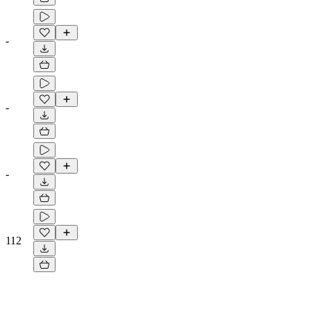
-
-
-
112