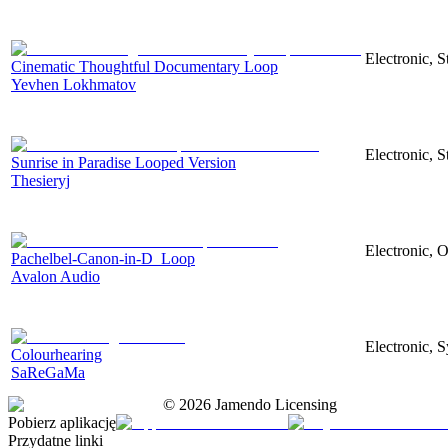
Electronic, 
Cinematic Thoughtful Documentary Loop
Yevhen Lokhmatov
Electronic, S
Sunrise in Paradise Looped Version
Thesieryj
Electronic, O
Pachelbel-Canon-in-D_Loop
Avalon Audio
Electronic, 
Colourhearing
SaReGaMa
©
2026
Jamendo Licensing
Pobierz aplikację
Przydatne linki