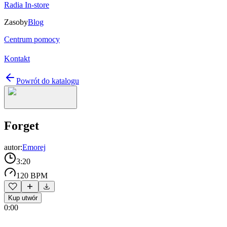
Radia In-store
Zasoby
Blog
Centrum pomocy
Kontakt
Powrót do katalogu
Forget
autor:
Emorej
3:20
120 BPM
Kup utwór
0:00