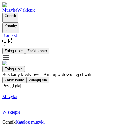
Muzyka
W sklepie
Cennik
Zasoby
Kontakt
🇵🇱
Zaloguj się
Załóż konto
Zaloguj się
Bez karty kredytowej. Anuluj w dowolnej chwili.
Załóż konto
Zaloguj się
Przeglądaj
Muzyka
W sklepie
Cennik
Katalog muzyki