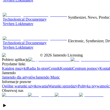
Yevhen Lokhmatov
Synthesizer, News, Producti
Technological Documentary
Yevhen Lokhmatov
Electronic, Synthesizer, D
Technological Documentary
Yevhen Lokhmatov
©
2026
Jamendo Licensing
Pobierz aplikację
Przydatne linki
Katalog muzyki
Radia In-store
Cennik
Kontakt
Centrum pomocy
Konta
Jamendo
Jamendo dla artystów
Jamendo Music
Informacje prawne
Ogólne warunki użytkowania
Warunki sprzedaży
Polityka prywatnośc
Obserwuj nas