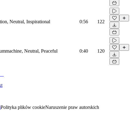
on, Neutral, Inspirational
0:56
122
rummachine, Neutral, Peaceful
0:40
120
kt
i
Polityka plików cookie
Naruszenie praw autorskich