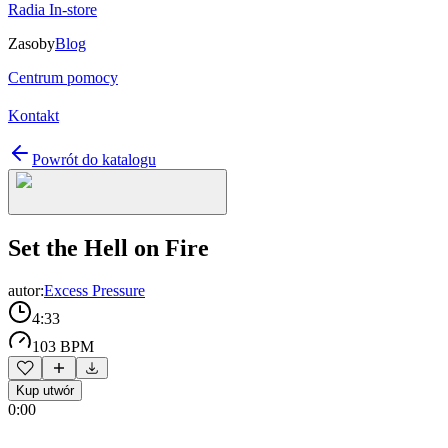
Radia In-store
Zasoby
Blog
Centrum pomocy
Kontakt
Powrót do katalogu
Set the Hell on Fire
autor:
Excess Pressure
4:33
103 BPM
Kup utwór
0:00