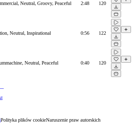
mmercial, Neutral, Groovy, Peaceful
2:48
120
on, Neutral, Inspirational
0:56
122
rummachine, Neutral, Peaceful
0:40
120
kt
i
Polityka plików cookie
Naruszenie praw autorskich