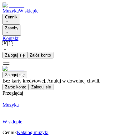
Muzyka
W sklepie
Cennik
Zasoby
Kontakt
🇵🇱
Zaloguj się
Załóż konto
Zaloguj się
Bez karty kredytowej. Anuluj w dowolnej chwili.
Załóż konto
Zaloguj się
Przeglądaj
Muzyka
W sklepie
Cennik
Katalog muzyki