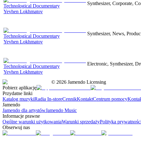
Synthesizer, Corporate, Co
Technological Documentary
Yevhen Lokhmatov
Synthesizer, News, Producti
Technological Documentary
Yevhen Lokhmatov
Electronic, Synthesizer, D
Technological Documentary
Yevhen Lokhmatov
©
2026
Jamendo Licensing
Pobierz aplikację
Przydatne linki
Katalog muzyki
Radia In-store
Cennik
Kontakt
Centrum pomocy
Konta
Jamendo
Jamendo dla artystów
Jamendo Music
Informacje prawne
Ogólne warunki użytkowania
Warunki sprzedaży
Polityka prywatnośc
Obserwuj nas