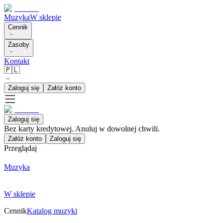
Muzyka
W sklepie
Cennik
Zasoby
Kontakt
🇵🇱
Zaloguj się
Załóż konto
Zaloguj się
Bez karty kredytowej. Anuluj w dowolnej chwili.
Załóż konto
Zaloguj się
Przeglądaj
Muzyka
W sklepie
Cennik
Katalog muzyki