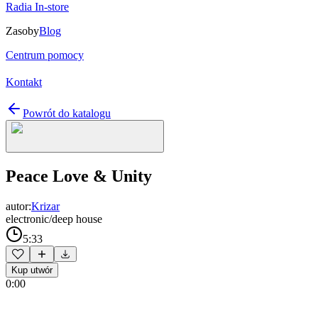
Radia In-store
Zasoby
Blog
Centrum pomocy
Kontakt
Powrót do katalogu
Peace Love & Unity
autor:
Krizar
electronic/deep house
5:33
Kup utwór
0:00