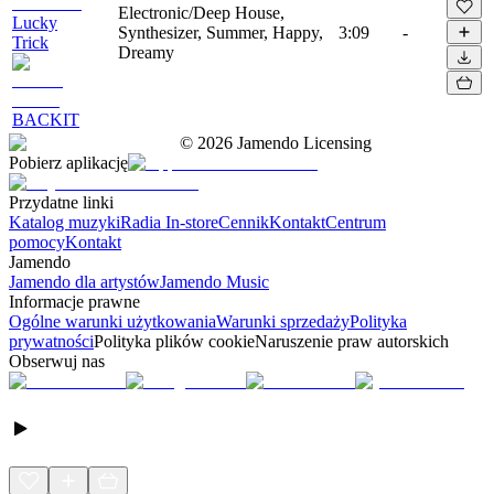
Electronic/Deep House,
Lucky
Synthesizer, Summer, Happy,
3:09
-
Trick
Dreamy
BACKIT
©
2026
Jamendo Licensing
Pobierz aplikację
Przydatne linki
Katalog muzyki
Radia In-store
Cennik
Kontakt
Centrum
pomocy
Kontakt
Jamendo
Jamendo dla artystów
Jamendo Music
Informacje prawne
Ogólne warunki użytkowania
Warunki sprzedaży
Polityka
prywatności
Polityka plików cookie
Naruszenie praw autorskich
Obserwuj nas