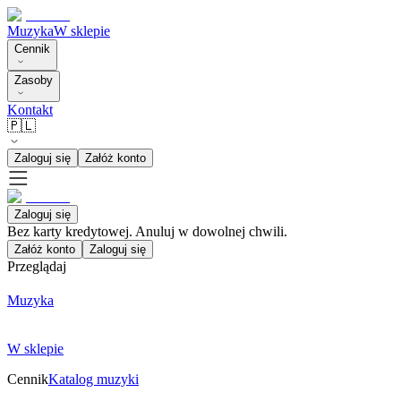
Muzyka
W sklepie
Cennik
Zasoby
Kontakt
🇵🇱
Zaloguj się
Załóż konto
Zaloguj się
Bez karty kredytowej. Anuluj w dowolnej chwili.
Załóż konto
Zaloguj się
Przeglądaj
Muzyka
W sklepie
Cennik
Katalog muzyki