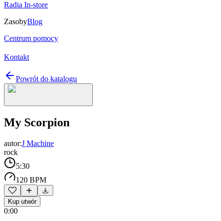
Radia In-store
Zasoby
Blog
Centrum pomocy
Kontakt
Powrót do katalogu
My Scorpion
autor:
J Machine
rock
5:30
120 BPM
Kup utwór
0:00