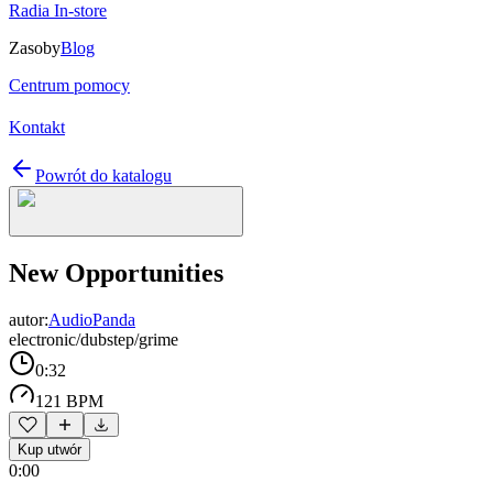
Radia In-store
Zasoby
Blog
Centrum pomocy
Kontakt
Powrót do katalogu
New Opportunities
autor:
AudioPanda
electronic/dubstep/grime
0:32
121 BPM
Kup utwór
0:00