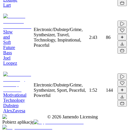
Lart
Electronic/Dubstep/Grime,
Slow
Synthesizer, Travel,
and
2:43
86
Technology, Inspirational,
Soft
Peaceful
Future
Bass
Joel
Loopez
Electronic/Dubstep/Grime,
Synthesizer, Sport, Peaceful,
1:52
144
Motivational
Powerful
Technology
Dubstep
AlexZavesa
©
2026
Jamendo Licensing
Pobierz aplikację