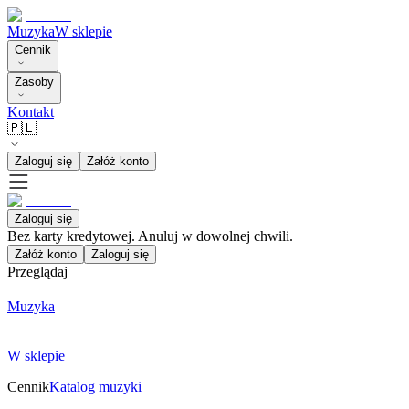
Muzyka
W sklepie
Cennik
Zasoby
Kontakt
🇵🇱
Zaloguj się
Załóż konto
Zaloguj się
Bez karty kredytowej. Anuluj w dowolnej chwili.
Załóż konto
Zaloguj się
Przeglądaj
Muzyka
W sklepie
Cennik
Katalog muzyki