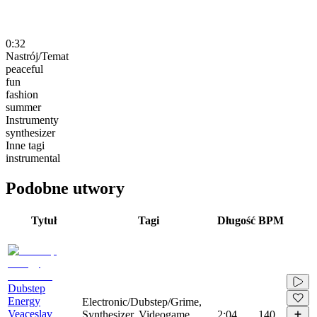
0:32
Nastrój/Temat
peaceful
fun
fashion
summer
Instrumenty
synthesizer
Inne tagi
instrumental
Podobne utwory
Tytuł
Tagi
Długość
BPM
Dubstep
Energy
Electronic/Dubstep/Grime,
Veaceslav
Synthesizer, Videogame,
2:04
140