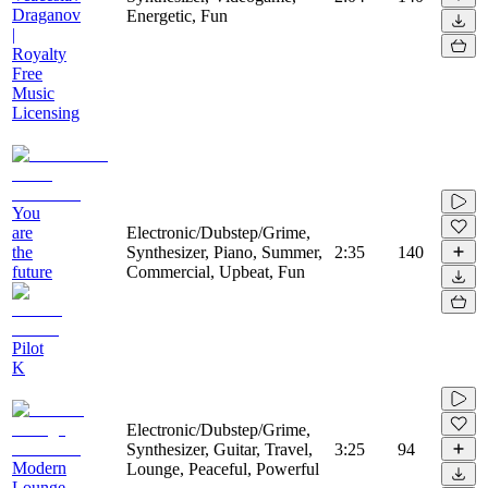
Draganov
Energetic, Fun
|
Royalty
Free
Music
Licensing
You
are
Electronic/Dubstep/Grime,
the
Synthesizer, Piano, Summer,
2:35
140
future
Commercial, Upbeat, Fun
Pilot
K
Electronic/Dubstep/Grime,
Synthesizer, Guitar, Travel,
3:25
94
Modern
Lounge, Peaceful, Powerful
Lounge