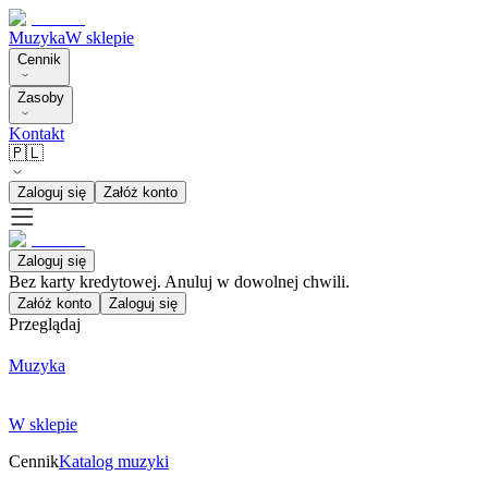
Muzyka
W sklepie
Cennik
Zasoby
Kontakt
🇵🇱
Zaloguj się
Załóż konto
Zaloguj się
Bez karty kredytowej. Anuluj w dowolnej chwili.
Załóż konto
Zaloguj się
Przeglądaj
Muzyka
W sklepie
Cennik
Katalog muzyki