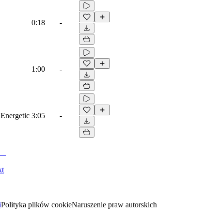
0:18
-
1:00
-
 Energetic
3:05
-
kt
i
Polityka plików cookie
Naruszenie praw autorskich