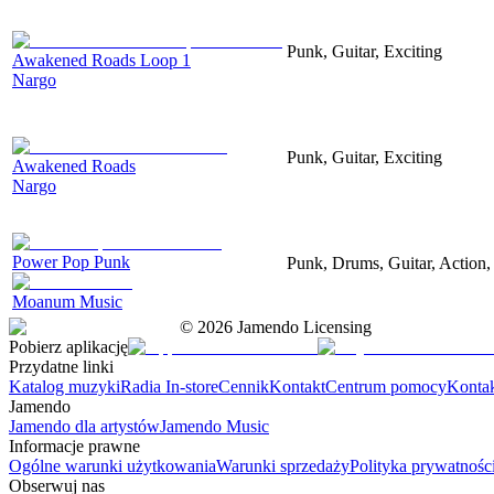
Punk, Guitar, Exciting
Awakened Roads Loop 1
Nargo
Punk, Guitar, Exciting
Awakened Roads
Nargo
Power Pop Punk
Punk, Drums, Guitar, Action,
Moanum Music
©
2026
Jamendo Licensing
Pobierz aplikację
Przydatne linki
Katalog muzyki
Radia In-store
Cennik
Kontakt
Centrum pomocy
Konta
Jamendo
Jamendo dla artystów
Jamendo Music
Informacje prawne
Ogólne warunki użytkowania
Warunki sprzedaży
Polityka prywatnośc
Obserwuj nas