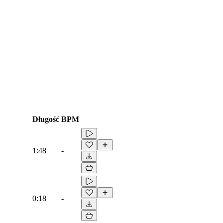
Długość
BPM
1:48
-
0:18
-