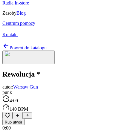
Radia In-store
Zasoby
Blog
Centrum pomocy
Kontakt
Powrót do katalogu
Rewolucja *
autor:
Warsaw Gun
punk
4:09
140 BPM
Kup utwór
0:00