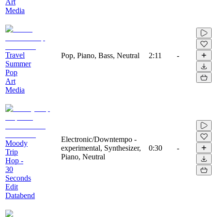
Art
Media
Travel
Pop, Piano, Bass, Neutral
2:11
-
Summer
Pop
Art
Media
Electronic/Downtempo -
Moody
experimental, Synthesizer,
0:30
-
Trip
Piano, Neutral
Hop -
30
Seconds
Edit
Databend