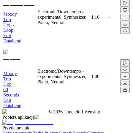
Electronic/Downtempo -
Moody
experimental, Synthesizer,
1:16
-
Trip
Piano, Neutral
Hop -
Loop
Edit
Databend
Electronic/Downtempo -
Moody
experimental, Synthesizer,
1:00
-
Trip
Piano, Neutral
Hop -
60
Seconds
Edit
Databend
©
2026
Jamendo Licensing
Pobierz aplikację
Przydatne linki