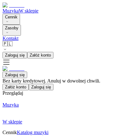
Muzyka
W sklepie
Cennik
Zasoby
Kontakt
🇵🇱
Zaloguj się
Załóż konto
Zaloguj się
Bez karty kredytowej. Anuluj w dowolnej chwili.
Załóż konto
Zaloguj się
Przeglądaj
Muzyka
W sklepie
Cennik
Katalog muzyki