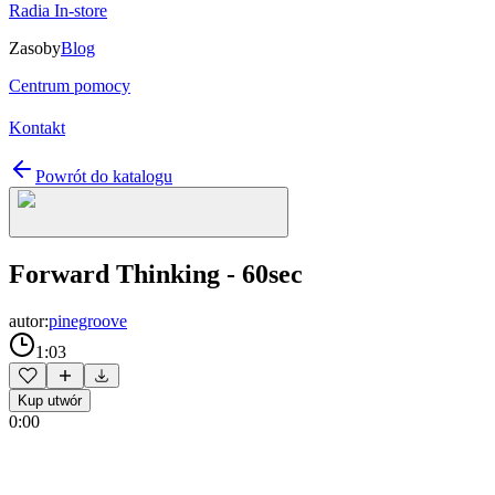
Radia In-store
Zasoby
Blog
Centrum pomocy
Kontakt
Powrót do katalogu
Forward Thinking - 60sec
autor:
pinegroove
1:03
Kup utwór
0:00