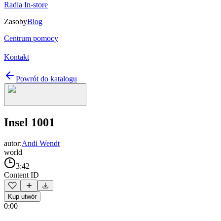
Radia In-store
Zasoby
Blog
Centrum pomocy
Kontakt
Powrót do katalogu
Insel 1001
autor:
Andi Wendt
world
3:42
Content ID
Kup utwór
0:00