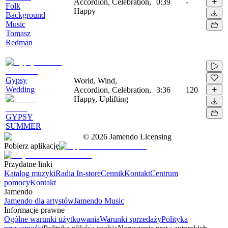
Accordion, Celebration,
0:39
-
Folk
Happy
Background
Music
Tomasz
Redman
Gypsy
World, Wind,
Wedding
Accordion, Celebration,
3:36
120
Happy, Uplifting
GYPSY
SUMMER
©
2026
Jamendo Licensing
Pobierz aplikację
Przydatne linki
Katalog muzyki
Radia In-store
Cennik
Kontakt
Centrum
pomocy
Kontakt
Jamendo
Jamendo dla artystów
Jamendo Music
Informacje prawne
Ogólne warunki użytkowania
Warunki sprzedaży
Polityka