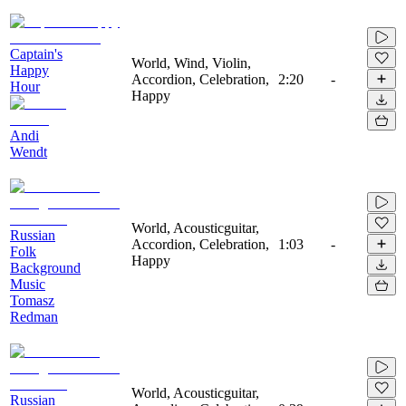
Captain's
World, Wind, Violin,
Happy
Accordion, Celebration,
2:20
-
Hour
Happy
Andi
Wendt
World, Acousticguitar,
Russian
Accordion, Celebration,
1:03
-
Folk
Happy
Background
Music
Tomasz
Redman
World, Acousticguitar,
Russian