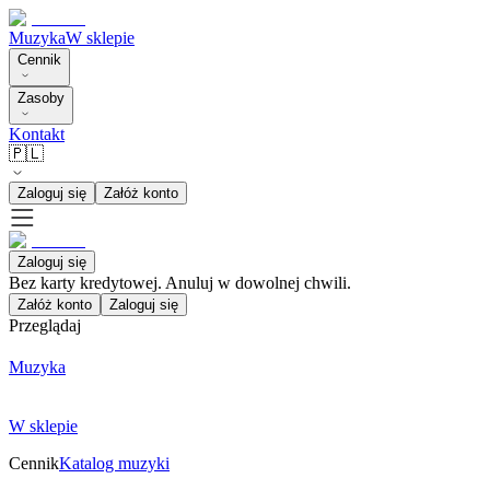
Muzyka
W sklepie
Cennik
Zasoby
Kontakt
🇵🇱
Zaloguj się
Załóż konto
Zaloguj się
Bez karty kredytowej. Anuluj w dowolnej chwili.
Załóż konto
Zaloguj się
Przeglądaj
Muzyka
W sklepie
Cennik
Katalog muzyki