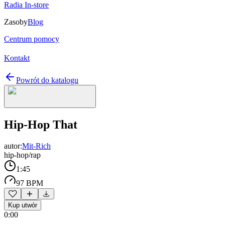
Radia In-store
Zasoby
Blog
Centrum pomocy
Kontakt
Powrót do katalogu
Hip-Hop That
autor:
Mit-Rich
hip-hop/rap
1:45
97 BPM
Kup utwór
0:00