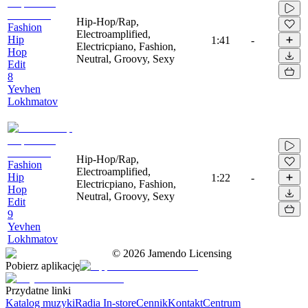
Hip-Hop/Rap,
Fashion
Electroamplified,
Hip
1:41
-
Electricpiano, Fashion,
Hop
Neutral, Groovy, Sexy
Edit
8
Yevhen
Lokhmatov
Hip-Hop/Rap,
Fashion
Electroamplified,
Hip
1:22
-
Electricpiano, Fashion,
Hop
Neutral, Groovy, Sexy
Edit
9
Yevhen
Lokhmatov
©
2026
Jamendo Licensing
Pobierz aplikację
Przydatne linki
Katalog muzyki
Radia In-store
Cennik
Kontakt
Centrum