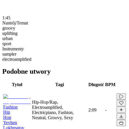
1:45
Nastrój/Temat
groovy
uplifting
urban
sport
Instrumenty
sampler
electroamplified
Podobne utwory
Tytuł
Tagi
Długość
BPM
Hip-Hop/Rap,
Fashion
Electroamplified,
2:09
-
Hip
Electricpiano, Fashion,
Hop
Neutral, Groovy, Sexy
Yevhen
Lokhmatov