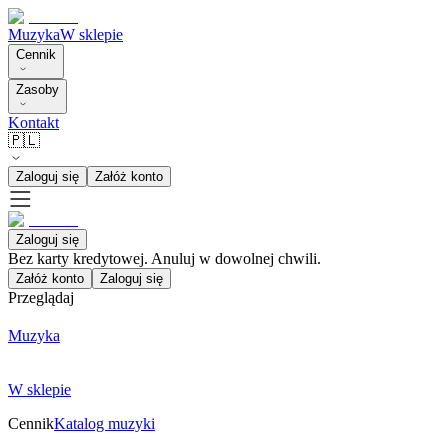
Muzyka
W sklepie
Cennik
Zasoby
Kontakt
🇵🇱
Zaloguj się
Załóż konto
Zaloguj się
Bez karty kredytowej. Anuluj w dowolnej chwili.
Załóż konto
Zaloguj się
Przeglądaj
Muzyka
W sklepie
Cennik
Katalog muzyki