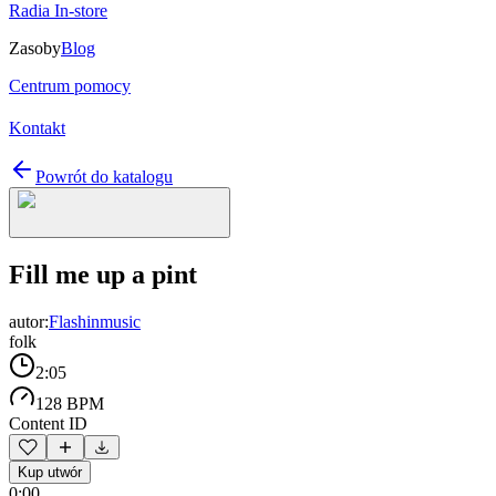
Radia In-store
Zasoby
Blog
Centrum pomocy
Kontakt
Powrót do katalogu
Fill me up a pint
autor:
Flashinmusic
folk
2:05
128 BPM
Content ID
Kup utwór
0:00