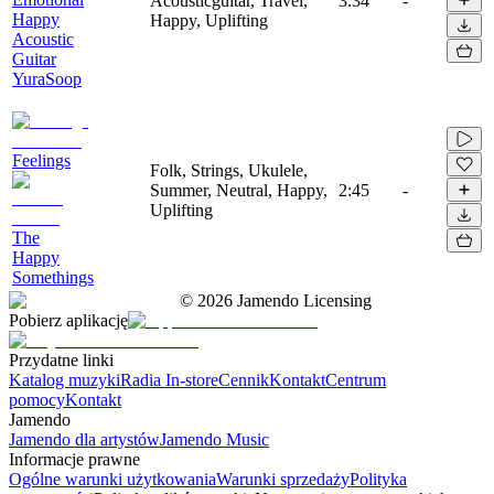
Acousticguitar, Travel,
3:34
-
Happy
Happy, Uplifting
Acoustic
Guitar
YuraSoop
Feelings
Folk, Strings, Ukulele,
Summer, Neutral, Happy,
2:45
-
Uplifting
The
Happy
Somethings
©
2026
Jamendo Licensing
Pobierz aplikację
Przydatne linki
Katalog muzyki
Radia In-store
Cennik
Kontakt
Centrum
pomocy
Kontakt
Jamendo
Jamendo dla artystów
Jamendo Music
Informacje prawne
Ogólne warunki użytkowania
Warunki sprzedaży
Polityka