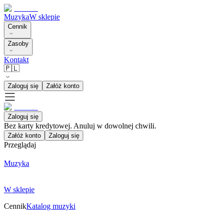
Muzyka
W sklepie
Cennik
Zasoby
Kontakt
🇵🇱
Zaloguj się
Załóż konto
Zaloguj się
Bez karty kredytowej. Anuluj w dowolnej chwili.
Załóż konto
Zaloguj się
Przeglądaj
Muzyka
W sklepie
Cennik
Katalog muzyki