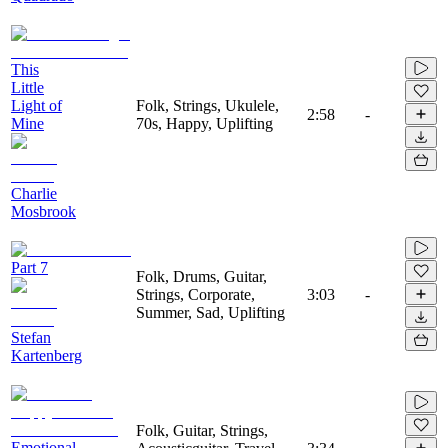
This
Little
Light of
Folk, Strings, Ukulele,
2:58
-
Mine
70s, Happy, Uplifting
Charlie
Mosbrook
Part 7
Folk, Drums, Guitar,
Strings, Corporate,
3:03
-
Summer, Sad, Uplifting
Stefan
Kartenberg
Folk, Guitar, Strings,
Emotional