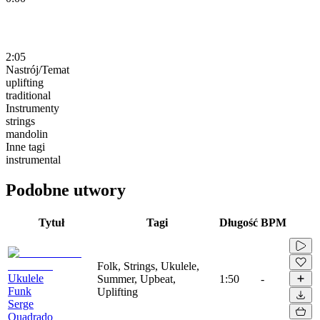
2:05
Nastrój/Temat
uplifting
traditional
Instrumenty
strings
mandolin
Inne tagi
instrumental
Podobne utwory
Tytuł
Tagi
Długość
BPM
Folk, Strings, Ukulele,
Ukulele
Summer, Upbeat,
1:50
-
Funk
Uplifting
Serge
Quadrado