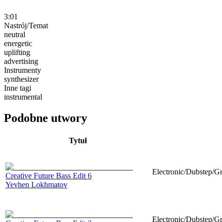
3:01
Nastrój/Temat
neutral
energetic
uplifting
advertising
Instrumenty
synthesizer
Inne tagi
instrumental
Podobne utwory
Tytuł
Electronic/Dubstep/Gr
Creative Future Bass Edit 6
Yevhen Lokhmatov
Electronic/Dubstep/Gr