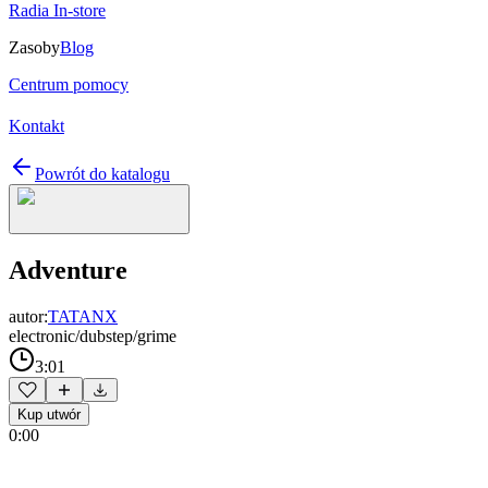
Radia In-store
Zasoby
Blog
Centrum pomocy
Kontakt
Powrót do katalogu
Adventure
autor:
TATANX
electronic/dubstep/grime
3:01
Kup utwór
0:00