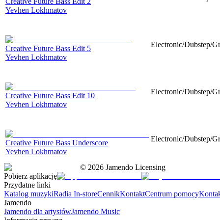
Creative Future Bass Edit 2
Yevhen Lokhmatov
Electronic/Dubstep/Gr
Creative Future Bass Edit 5
Yevhen Lokhmatov
Electronic/Dubstep/Gr
Creative Future Bass Edit 10
Yevhen Lokhmatov
Electronic/Dubstep/Gr
Creative Future Bass Underscore
Yevhen Lokhmatov
©
2026
Jamendo Licensing
Pobierz aplikację
Przydatne linki
Katalog muzyki
Radia In-store
Cennik
Kontakt
Centrum pomocy
Konta
Jamendo
Jamendo dla artystów
Jamendo Music