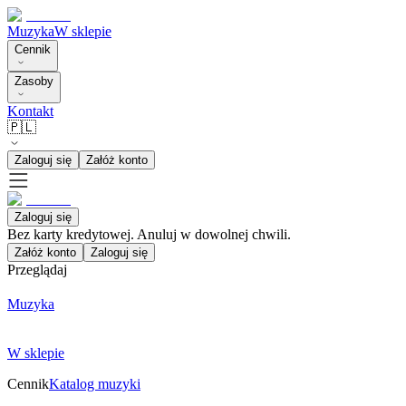
Muzyka
W sklepie
Cennik
Zasoby
Kontakt
🇵🇱
Zaloguj się
Załóż konto
Zaloguj się
Bez karty kredytowej. Anuluj w dowolnej chwili.
Załóż konto
Zaloguj się
Przeglądaj
Muzyka
W sklepie
Cennik
Katalog muzyki