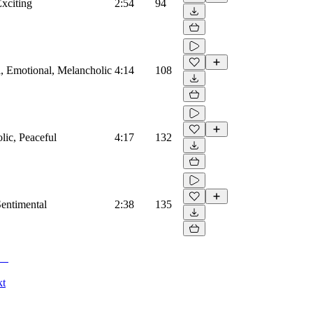
Exciting
2:54
94
l, Emotional, Melancholic
4:14
108
lic, Peaceful
4:17
132
Sentimental
2:38
135
kt