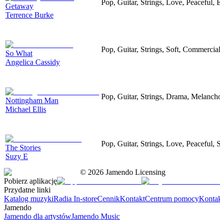
Pop, Guitar, Strings, Love, Peaceful, 
Getaway
Terrence Burke
Pop, Guitar, Strings, Soft, Commercia
So What
Angelica Cassidy
Pop, Guitar, Strings, Drama, Melancho
Nottingham Man
Michael Ellis
Pop, Guitar, Strings, Love, Peaceful, 
The Stories
Suzy E
©
2026
Jamendo Licensing
Pobierz aplikację
Przydatne linki
Katalog muzyki
Radia In-store
Cennik
Kontakt
Centrum pomocy
Konta
Jamendo
Jamendo dla artystów
Jamendo Music