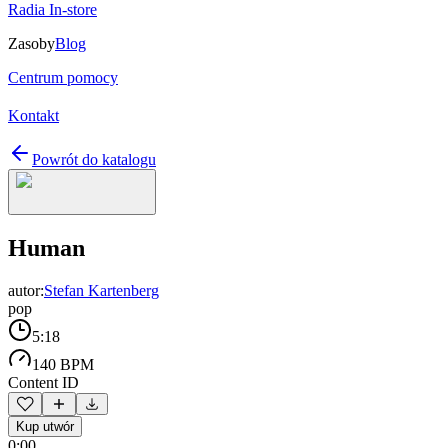
Radia In-store
Zasoby
Blog
Centrum pomocy
Kontakt
Powrót do katalogu
Human
autor:
Stefan Kartenberg
pop
5:18
140 BPM
Content ID
Kup utwór
0:00