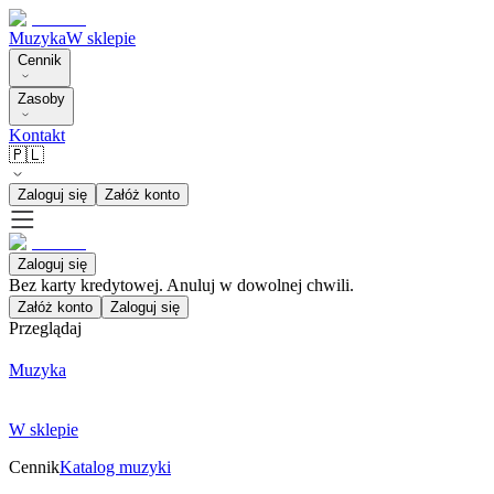
Muzyka
W sklepie
Cennik
Zasoby
Kontakt
🇵🇱
Zaloguj się
Załóż konto
Zaloguj się
Bez karty kredytowej. Anuluj w dowolnej chwili.
Załóż konto
Zaloguj się
Przeglądaj
Muzyka
W sklepie
Cennik
Katalog muzyki