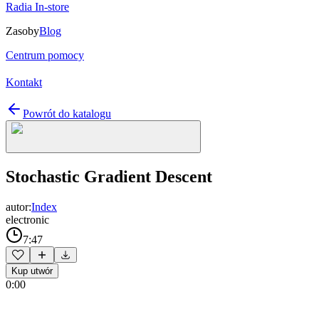
Radia In-store
Zasoby
Blog
Centrum pomocy
Kontakt
Powrót do katalogu
Stochastic Gradient Descent
autor:
Index
electronic
7:47
Kup utwór
0:00