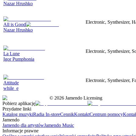
Nazar Hrushko
Electronic, Synthesizer, 
All is Good
Nazar Hrushko
Electronic, Synthesizer, S
La Lune
Igor Pumphonia
Electronic, Synthesizer, 
Attitude
while_e
©
2026
Jamendo Licensing
Pobierz aplikację
Przydatne linki
Katalog muzyki
Radia In-store
Cennik
Kontakt
Centrum pomocy
Konta
Jamendo
Jamendo dla artystów
Jamendo Music
Informacje prawne