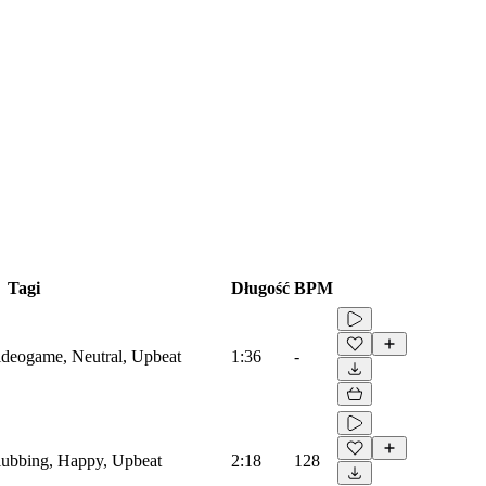
Tagi
Długość
BPM
Videogame, Neutral, Upbeat
1:36
-
Clubbing, Happy, Upbeat
2:18
128