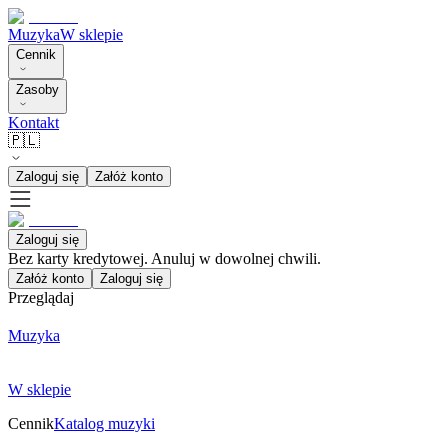
Muzyka
W sklepie
Cennik
Zasoby
Kontakt
🇵🇱
Zaloguj się
Załóż konto
Zaloguj się
Bez karty kredytowej. Anuluj w dowolnej chwili.
Załóż konto
Zaloguj się
Przeglądaj
Muzyka
W sklepie
Cennik
Katalog muzyki