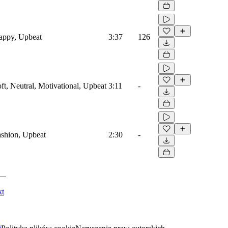
Happy, Upbeat
3:37
126
oft, Neutral, Motivational, Upbeat
3:11
-
Fashion, Upbeat
2:30
-
kt