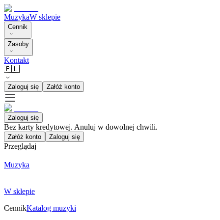
Muzyka
W sklepie
Cennik
Zasoby
Kontakt
🇵🇱
Zaloguj się
Załóż konto
Zaloguj się
Bez karty kredytowej. Anuluj w dowolnej chwili.
Załóż konto
Zaloguj się
Przeglądaj
Muzyka
W sklepie
Cennik
Katalog muzyki