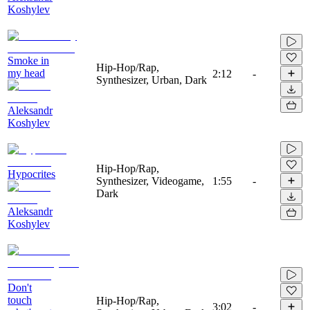
Koshylev
Smoke in
Hip-Hop/Rap,
my head
2:12
-
Synthesizer, Urban, Dark
Aleksandr
Koshylev
Hip-Hop/Rap,
Hypocrites
Synthesizer, Videogame,
1:55
-
Dark
Aleksandr
Koshylev
Don't
touch
Hip-Hop/Rap,
3:02
-