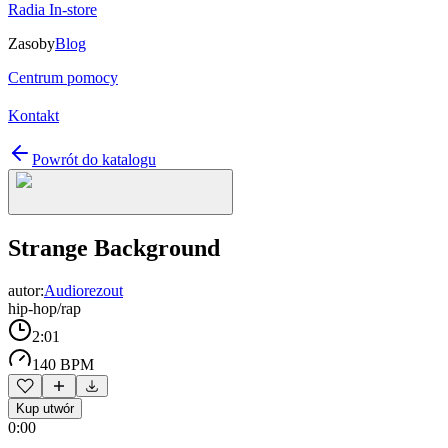
Radia In-store
Zasoby
Blog
Centrum pomocy
Kontakt
Powrót do katalogu
Strange Background
autor:
Audiorezout
hip-hop/rap
2:01
140 BPM
Kup utwór
0:00