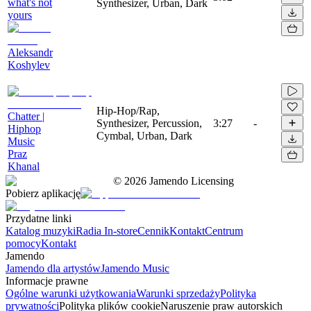
what's not
Synthesizer, Urban, Dark
yours
Aleksandr
Koshylev
Hip-Hop/Rap,
Chatter |
Synthesizer, Percussion,
3:27
-
Hiphop
Cymbal, Urban, Dark
Music
Praz
Khanal
©
2026
Jamendo Licensing
Pobierz aplikację
Przydatne linki
Katalog muzyki
Radia In-store
Cennik
Kontakt
Centrum
pomocy
Kontakt
Jamendo
Jamendo dla artystów
Jamendo Music
Informacje prawne
Ogólne warunki użytkowania
Warunki sprzedaży
Polityka
prywatności
Polityka plików cookie
Naruszenie praw autorskich