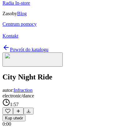
Radia In-store
Zasoby
Blog
Centrum pomocy
Kontakt
Powrót do katalogu
City Night Ride
autor:
Infraction
electronic/dance
1:57
Kup utwór
0:00