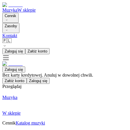
Muzyka
W sklepie
Cennik
Zasoby
Kontakt
🇵🇱
Zaloguj się
Załóż konto
Zaloguj się
Bez karty kredytowej. Anuluj w dowolnej chwili.
Załóż konto
Zaloguj się
Przeglądaj
Muzyka
W sklepie
Cennik
Katalog muzyki