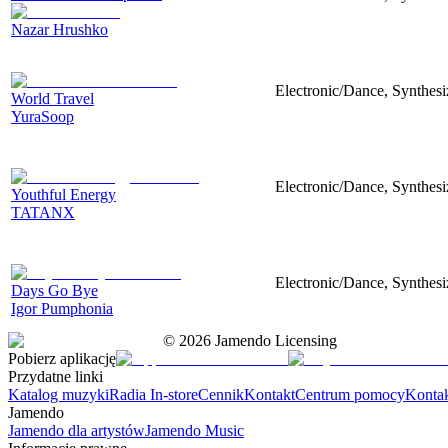
Nazar Hrushko
Electronic/Dance, Synthesiz
World Travel
YuraSoop
Electronic/Dance, Synthes
Youthful Energy
TATANX
Electronic/Dance, Synthesiz
Days Go Bye
Igor Pumphonia
©
2026
Jamendo Licensing
Pobierz aplikację
Przydatne linki
Katalog muzyki
Radia In-store
Cennik
Kontakt
Centrum pomocy
Konta
Jamendo
Jamendo dla artystów
Jamendo Music