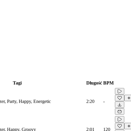
Tagi
Długość
BPM
zer, Party, Happy, Energetic
2:20
-
izer, Happy, Groovy
2:01
120