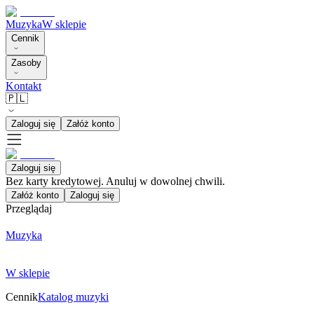
Muzyka
W sklepie
Cennik
Zasoby
Kontakt
🇵🇱
Zaloguj się
Załóż konto
Zaloguj się
Bez karty kredytowej. Anuluj w dowolnej chwili.
Załóż konto
Zaloguj się
Przeglądaj
Muzyka
W sklepie
Cennik
Katalog muzyki