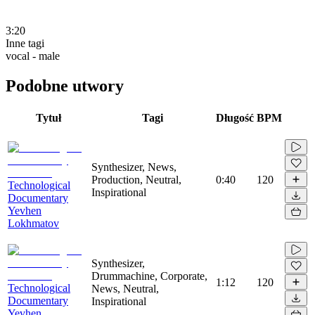
3:20
Inne tagi
vocal - male
Podobne utwory
Tytuł
Tagi
Długość
BPM
Synthesizer, News,
Production, Neutral,
0:40
120
Technological
Inspirational
Documentary
Yevhen
Lokhmatov
Synthesizer,
Drummachine, Corporate,
1:12
120
Technological
News, Neutral,
Documentary
Inspirational
Yevhen