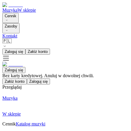
Muzyka
W sklepie
Cennik
Zasoby
Kontakt
🇵🇱
Zaloguj się
Załóż konto
Zaloguj się
Bez karty kredytowej. Anuluj w dowolnej chwili.
Załóż konto
Zaloguj się
Przeglądaj
Muzyka
W sklepie
Cennik
Katalog muzyki