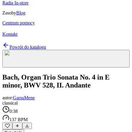
Radia In-store
Zasoby
Blog
Centrum pomocy
Kontakt
Powrót do katalogu
Bach, Organ Trio Sonata No. 4 in E
minor, BWV 528, II. Andante
autor:
GarsuMene
classical
0:38
137 BPM