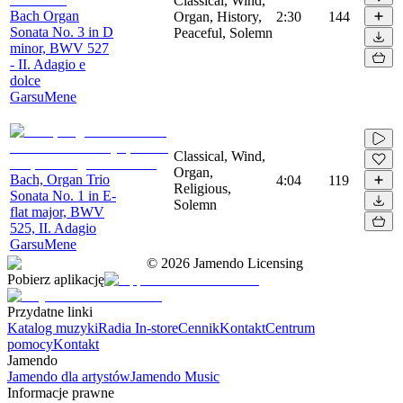
Classical, Wind,
Bach Organ
Organ, History,
2:30
144
Sonata No. 3 in D
Peaceful, Solemn
minor, BWV 527
- II. Adagio e
dolce
GarsuMene
Classical, Wind,
Organ,
Bach, Organ Trio
4:04
119
Religious,
Sonata No. 1 in E-
Solemn
flat major, BWV
525, II. Adagio
GarsuMene
©
2026
Jamendo Licensing
Pobierz aplikację
Przydatne linki
Katalog muzyki
Radia In-store
Cennik
Kontakt
Centrum
pomocy
Kontakt
Jamendo
Jamendo dla artystów
Jamendo Music
Informacje prawne