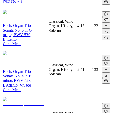
岡野ゆかり
Classical, Wind,
Bach, Organ Trio
Organ, History,
4:13
122
Sonata No. 6 in G
Solemn
major, BWV 530,
II. Lento
GarsuMene
Classical, Wind,
Organ, History,
2:41
133
Bach, Organ Trio
Solemn
Sonata No. 4 in E
minor, BWV 528,
I. Adagio, Vivace
GarsuMene