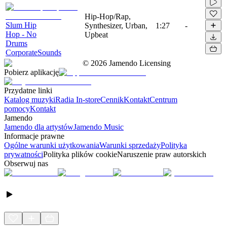
Hip-Hop/Rap,
Slum Hip
Synthesizer, Urban,
1:27
-
Hop - No
Upbeat
Drums
CorporateSounds
©
2026
Jamendo Licensing
Pobierz aplikację
Przydatne linki
Katalog muzyki
Radia In-store
Cennik
Kontakt
Centrum
pomocy
Kontakt
Jamendo
Jamendo dla artystów
Jamendo Music
Informacje prawne
Ogólne warunki użytkowania
Warunki sprzedaży
Polityka
prywatności
Polityka plików cookie
Naruszenie praw autorskich
Obserwuj nas