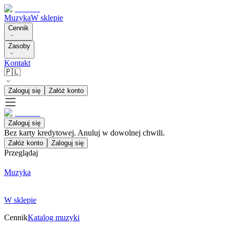
Muzyka
W sklepie
Cennik
Zasoby
Kontakt
🇵🇱
Zaloguj się
Załóż konto
Zaloguj się
Bez karty kredytowej. Anuluj w dowolnej chwili.
Załóż konto
Zaloguj się
Przeglądaj
Muzyka
W sklepie
Cennik
Katalog muzyki