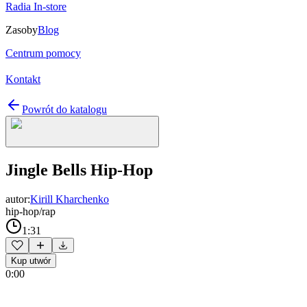
Radia In-store
Zasoby
Blog
Centrum pomocy
Kontakt
Powrót do katalogu
Jingle Bells Hip-Hop
autor:
Kirill Kharchenko
hip-hop/rap
1:31
Kup utwór
0:00