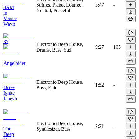
Strings, Piano, Lounge,
3:47
-
3AM
Neutral, Peaceful
in
Venice
Wavit
35
Electronic/Deep House,
9:27
105
Drums, Bass, Sad
Angeloider
Electronic/Deep House,
1:52
-
Drive
Bass, Epic
Ignite
Janevo
Electronic/Deep House,
2:21
-
The
Synthesizer, Bass
Deep