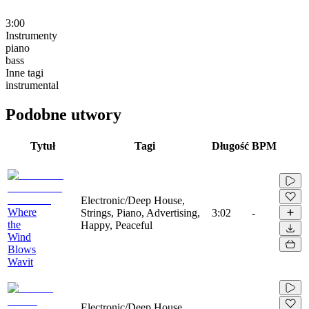
3:00
Instrumenty
piano
bass
Inne tagi
instrumental
Podobne utwory
Tytuł
Tagi
Długość
BPM
Electronic/Deep House,
Where
Strings, Piano, Advertising,
3:02
-
the
Happy, Peaceful
Wind
Blows
Wavit
Electronic/Deep House,