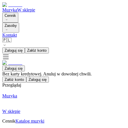
Muzyka
W sklepie
Cennik
Zasoby
Kontakt
🇵🇱
Zaloguj się
Załóż konto
Zaloguj się
Bez karty kredytowej. Anuluj w dowolnej chwili.
Załóż konto
Zaloguj się
Przeglądaj
Muzyka
W sklepie
Cennik
Katalog muzyki