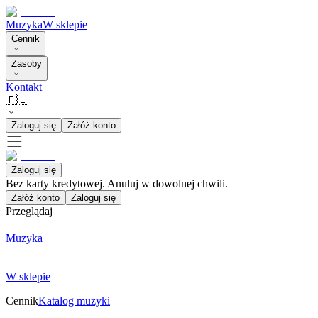
Muzyka
W sklepie
Cennik
Zasoby
Kontakt
🇵🇱
Zaloguj się
Załóż konto
Zaloguj się
Bez karty kredytowej. Anuluj w dowolnej chwili.
Załóż konto
Zaloguj się
Przeglądaj
Muzyka
W sklepie
Cennik
Katalog muzyki