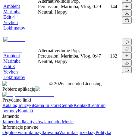
Alternative/Indie Pop,
Ambient
Percussion, Marimba, Vlog,
0:29
144
Marimba
Neutral, Happy
Edit 4
Yevhen
Lokhmatov
Alternative/Indie Pop,
Ambient
Percussion, Marimba, Vlog,
0:47
132
Marimba
Neutral, Happy
Edit 3
Yevhen
Lokhmatov
©
2026
Jamendo Licensing
Pobierz aplikację
Przydatne linki
Katalog muzyki
Radia In-store
Cennik
Kontakt
Centrum
pomocy
Kontakt
Jamendo
Jamendo dla artystów
Jamendo Music
Informacje prawne
Ogólne warunki użytkowania
Warunki sprzedaży
Polityka