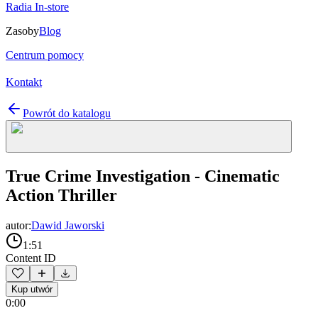
Radia In-store
Zasoby
Blog
Centrum pomocy
Kontakt
Powrót do katalogu
True Crime Investigation - Cinematic
Action Thriller
autor:
Dawid Jaworski
1:51
Content ID
Kup utwór
0:00