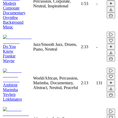
Percussion, Corporate,
Modern
1:53
-
Neutral, Inspirational
Corporate
Documentary
Osynthw
Background
Music
Jazz/Smooth Jazz, Drums,
Do You
2:33
-
Piano, Neutral
Know
Frankie
Wayne
World/African, Percussion,
Marimba, Documentary,
2:13
131
Ambient
Abstract, Neutral, Peaceful
Marimba
Yevhen
Lokhmatov