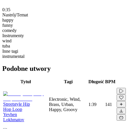
0:35
Nastrój/Temat
happy
funny
comedy
Instrumenty
wind
tuba
Inne tagi
instrumental
Podobne utwory
Tytuł
Tagi
Długość
BPM
Electronic, Wind,
Streetstyle Hip
Brass, Urban,
1:39
141
Hop Loop
Happy, Groovy
Yevhen
Lokhmatov