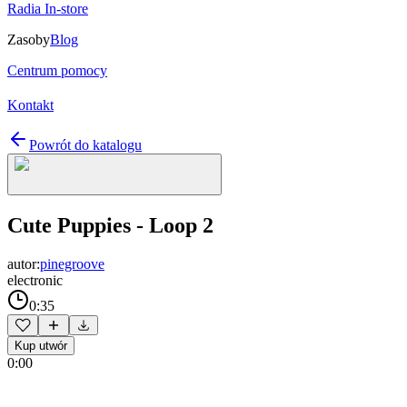
Radia In-store
Zasoby
Blog
Centrum pomocy
Kontakt
Powrót do katalogu
Cute Puppies - Loop 2
autor:
pinegroove
electronic
0:35
Kup utwór
0:00