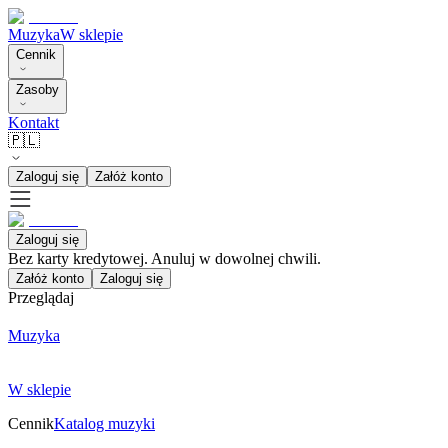
Muzyka
W sklepie
Cennik
Zasoby
Kontakt
🇵🇱
Zaloguj się
Załóż konto
Zaloguj się
Bez karty kredytowej. Anuluj w dowolnej chwili.
Załóż konto
Zaloguj się
Przeglądaj
Muzyka
W sklepie
Cennik
Katalog muzyki