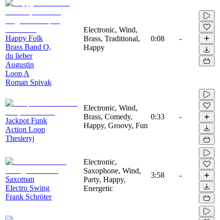
Electronic, Wind,
Happy Folk
Brass, Traditional,
0:08
-
Brass Band O,
Happy
du lieber
Augustin
Loop A
Roman Spivak
Electronic, Wind,
Brass, Comedy,
0:33
-
Jackpot Funk
Happy, Groovy, Fun
Action Loop
Thesieryj
Electronic,
Saxophone, Wind,
3:58
-
Saxoman
Party, Happy,
Electro Swing
Energetic
Frank Schröter