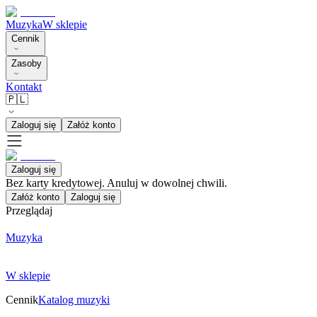
Muzyka
W sklepie
Cennik
Zasoby
Kontakt
🇵🇱
Zaloguj się
Załóż konto
Zaloguj się
Bez karty kredytowej. Anuluj w dowolnej chwili.
Załóż konto
Zaloguj się
Przeglądaj
Muzyka
W sklepie
Cennik
Katalog muzyki