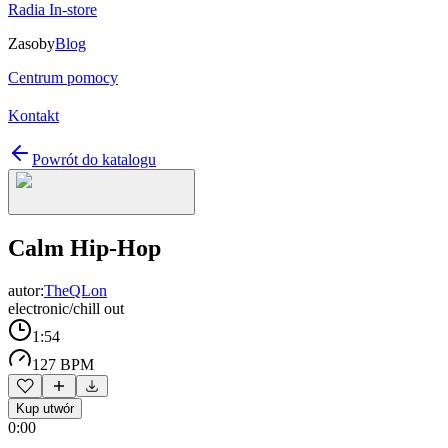
Radia In-store
Zasoby
Blog
Centrum pomocy
Kontakt
Powrót do katalogu
Calm Hip-Hop
autor:
TheQLon
electronic/chill out
1:54
127 BPM
Kup utwór
0:00