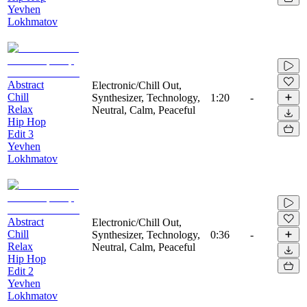
Yevhen
Lokhmatov
Abstract
Electronic/Chill Out,
Chill
Synthesizer, Technology,
1:20
-
Relax
Neutral, Calm, Peaceful
Hip Hop
Edit 3
Yevhen
Lokhmatov
Abstract
Electronic/Chill Out,
Chill
Synthesizer, Technology,
0:36
-
Relax
Neutral, Calm, Peaceful
Hip Hop
Edit 2
Yevhen
Lokhmatov