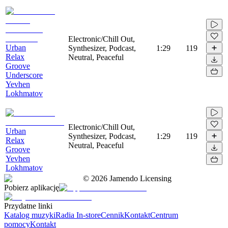
Electronic/Chill Out,
Urban
Synthesizer, Podcast,
1:29
119
Relax
Neutral, Peaceful
Groove
Underscore
Yevhen
Lokhmatov
Electronic/Chill Out,
Urban
Synthesizer, Podcast,
1:29
119
Relax
Neutral, Peaceful
Groove
Yevhen
Lokhmatov
©
2026
Jamendo Licensing
Pobierz aplikację
Przydatne linki
Katalog muzyki
Radia In-store
Cennik
Kontakt
Centrum
pomocy
Kontakt