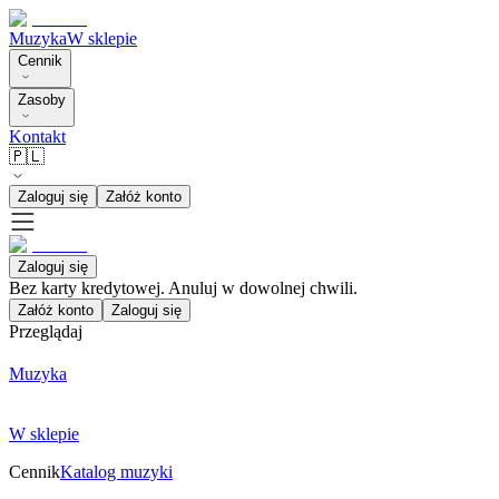
Muzyka
W sklepie
Cennik
Zasoby
Kontakt
🇵🇱
Zaloguj się
Załóż konto
Zaloguj się
Bez karty kredytowej. Anuluj w dowolnej chwili.
Załóż konto
Zaloguj się
Przeglądaj
Muzyka
W sklepie
Cennik
Katalog muzyki