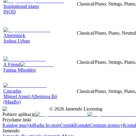
Classical/Piano, Strings, Pian
Inspirational piano
INOD
Classical/Piano, Piano, Neutral
Alpenstock
Joshua Urban
Classical/Piano, Strings, Piano
A Friend
Fatima Mhedden
Cascadas
Classical/Piano, Strings, Piano
Miguel Angel Albentosa Bó
(MaaBo)
©
2026
Jamendo Licensing
Pobierz aplikację
Przydatne linki
Katalog muzyki
Radia In-store
Cennik
Kontakt
Centrum pomocy
Konta
Jamendo