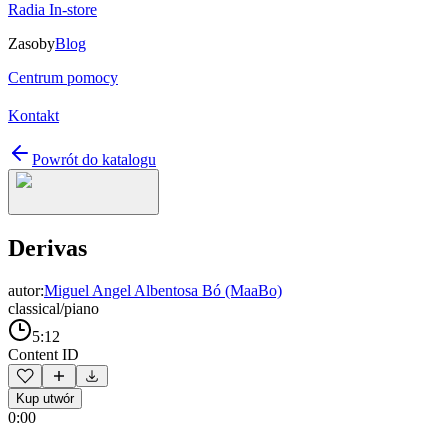
Radia In-store
Zasoby
Blog
Centrum pomocy
Kontakt
Powrót do katalogu
Derivas
autor:
Miguel Angel Albentosa Bó (MaaBo)
classical/piano
5:12
Content ID
Kup utwór
0:00