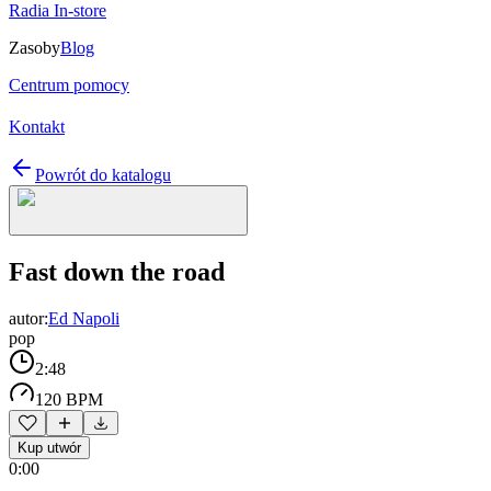
Radia In-store
Zasoby
Blog
Centrum pomocy
Kontakt
Powrót do katalogu
Fast down the road
autor:
Ed Napoli
pop
2:48
120 BPM
Kup utwór
0:00