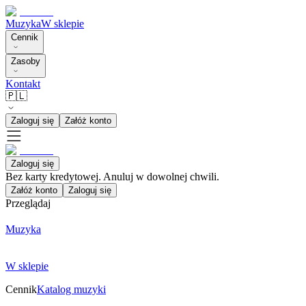
Muzyka
W sklepie
Cennik
Zasoby
Kontakt
🇵🇱
Zaloguj się
Załóż konto
Zaloguj się
Bez karty kredytowej. Anuluj w dowolnej chwili.
Załóż konto
Zaloguj się
Przeglądaj
Muzyka
W sklepie
Cennik
Katalog muzyki