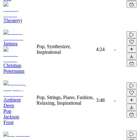
Thesieryj
Jamura
Pop, Synthesizer,
4:24
-
Inspirational
Christian
Petermann
Pop, Strings, Piano, Fashion,
Ambient
3:48
-
Relaxing, Inspirational
Deep
Pop
Jackson
Frost