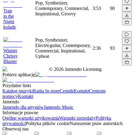
Pop, Synthesizer,
Contemporary, Commercial,
3:53
90
Trap
Inspirational, Groovy
in the
Night
kolade
Pop, Synthesizer,
Electricguitar, Contemporary,
2:36
93
Winner
Commercial, Inspirational,
Chrissy
Upbeat
Blazier
©
2026
Jamendo Licensing
Pobierz aplikację
Przydatne linki
Katalog muzyki
Radia In-store
Cennik
Kontakt
Centrum
pomocy
Kontakt
Jamendo
Jamendo dla artystów
Jamendo Music
Informacje prawne
Ogólne warunki użytkowania
Warunki sprzedaży
Polityka
prywatności
Polityka plików cookie
Naruszenie praw autorskich
Obserwuj nas