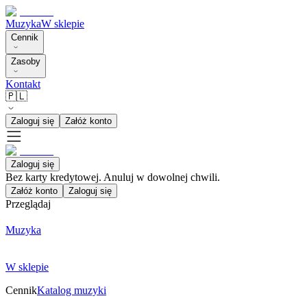
Muzyka
W sklepie
Cennik
Zasoby
Kontakt
🇵🇱
Zaloguj się
Załóż konto
Zaloguj się
Bez karty kredytowej. Anuluj w dowolnej chwili.
Załóż konto
Zaloguj się
Przeglądaj
Muzyka
W sklepie
Cennik
Katalog muzyki