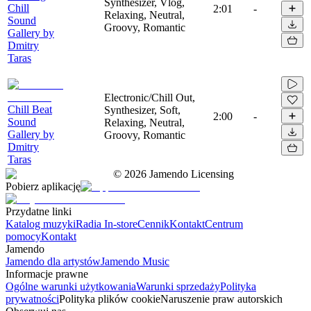
Synthesizer, Vlog,
Chill
2:01
-
Relaxing, Neutral,
Sound
Groovy, Romantic
Gallery by
Dmitry
Taras
Electronic/Chill Out,
Chill Beat
Synthesizer, Soft,
2:00
-
Sound
Relaxing, Neutral,
Gallery by
Groovy, Romantic
Dmitry
Taras
©
2026
Jamendo Licensing
Pobierz aplikację
Przydatne linki
Katalog muzyki
Radia In-store
Cennik
Kontakt
Centrum
pomocy
Kontakt
Jamendo
Jamendo dla artystów
Jamendo Music
Informacje prawne
Ogólne warunki użytkowania
Warunki sprzedaży
Polityka
prywatności
Polityka plików cookie
Naruszenie praw autorskich