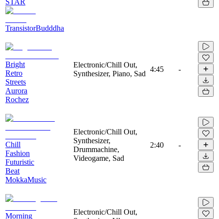
STAR
TransistorBudddha
Bright
Electronic/Chill Out,
4:45
-
Retro
Synthesizer, Piano, Sad
Streets
Aurora
Rochez
Electronic/Chill Out,
Synthesizer,
Chill
2:40
-
Drummachine,
Fashion
Videogame, Sad
Futuristic
Beat
MokkaMusic
Electronic/Chill Out,
Morning