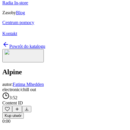
Radia In-store
Zasoby
Blog
Centrum pomocy
Kontakt
Powrót do katalogu
Alpine
autor:
Fatima Mhedden
electronic/chill out
3:52
Content ID
Kup utwór
0:00