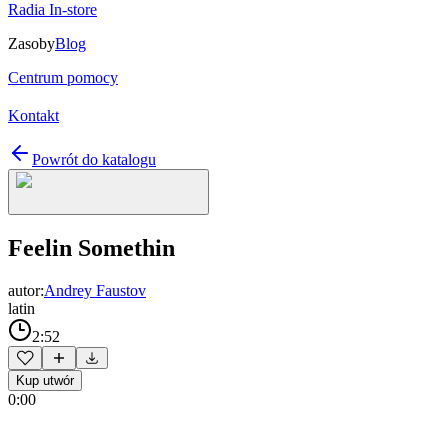
Radia In-store
Zasoby
Blog
Centrum pomocy
Kontakt
Powrót do katalogu
Feelin Somethin
autor:
Andrey Faustov
latin
2:52
Kup utwór
0:00