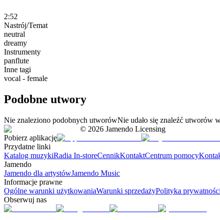
2:52
Nastrój/Temat
neutral
dreamy
Instrumenty
panflute
Inne tagi
vocal - female
Podobne utwory
Nie znaleziono podobnych utworów
Nie udało się znaleźć utworów w
©
2026
Jamendo Licensing
Pobierz aplikację
Przydatne linki
Katalog muzyki
Radia In-store
Cennik
Kontakt
Centrum pomocy
Konta
Jamendo
Jamendo dla artystów
Jamendo Music
Informacje prawne
Ogólne warunki użytkowania
Warunki sprzedaży
Polityka prywatnośc
Obserwuj nas