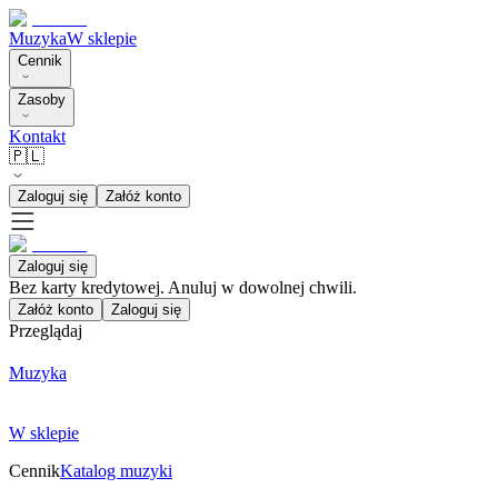
Muzyka
W sklepie
Cennik
Zasoby
Kontakt
🇵🇱
Zaloguj się
Załóż konto
Zaloguj się
Bez karty kredytowej. Anuluj w dowolnej chwili.
Załóż konto
Zaloguj się
Przeglądaj
Muzyka
W sklepie
Cennik
Katalog muzyki