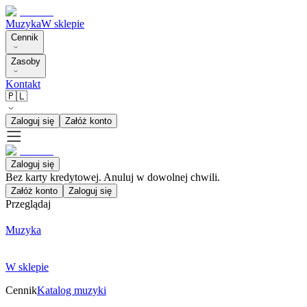
Muzyka
W sklepie
Cennik
Zasoby
Kontakt
🇵🇱
Zaloguj się
Załóż konto
Zaloguj się
Bez karty kredytowej. Anuluj w dowolnej chwili.
Załóż konto
Zaloguj się
Przeglądaj
Muzyka
W sklepie
Cennik
Katalog muzyki