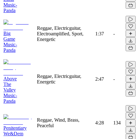
Music-
Panda
Reggae, Electricguitar,
Big
Electroamplified, Sport,
1:37
-
Game
Energetic
Music-
Panda
Reggae, Electricguitar,
Above
2:47
-
Energetic
The
Valley
Music-
Panda
Reggae, Wind, Brass,
4:28
134
Peaceful
Penitentiary
We&Dem