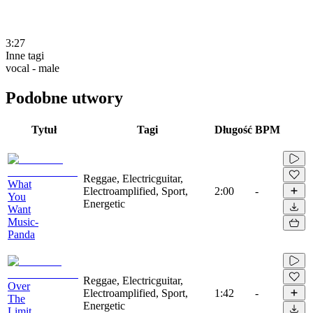
3:27
Inne tagi
vocal - male
Podobne utwory
Tytuł
Tagi
Długość
BPM
Reggae, Electricguitar,
What
Electroamplified, Sport,
2:00
-
You
Energetic
Want
Music-
Panda
Reggae, Electricguitar,
Over
Electroamplified, Sport,
1:42
-
The
Energetic
Limit