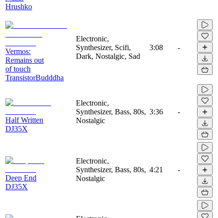
Hrushko
Electronic,
Synthesizer, Scifi,
3:08
-
Vermos:
Dark, Nostalgic, Sad
Remains out
of touch
TransistorBudddha
Electronic,
Synthesizer, Bass, 80s,
3:36
-
Half Written
Nostalgic
DJ35X
Electronic,
Synthesizer, Bass, 80s,
4:21
-
Deep End
Nostalgic
DJ35X