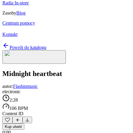
Radia In-store
Zasoby
Blog
Centrum pomocy
Kontakt
Powrót do katalogu
Midnight heartbeat
autor:
Flashinmusic
electronic
2:28
106 BPM
Content ID
Kup utwór
0:00