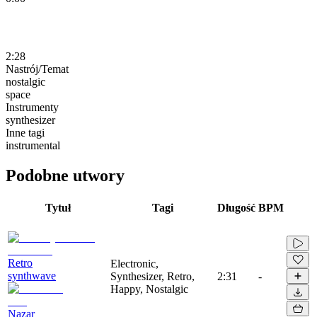
2:28
Nastrój/Temat
nostalgic
space
Instrumenty
synthesizer
Inne tagi
instrumental
Podobne utwory
Tytuł
Tagi
Długość
BPM
Retro
Electronic,
synthwave
Synthesizer, Retro,
2:31
-
Happy, Nostalgic
Nazar