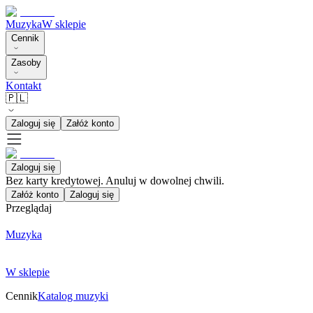
Muzyka
W sklepie
Cennik
Zasoby
Kontakt
🇵🇱
Zaloguj się
Załóż konto
Zaloguj się
Bez karty kredytowej. Anuluj w dowolnej chwili.
Załóż konto
Zaloguj się
Przeglądaj
Muzyka
W sklepie
Cennik
Katalog muzyki