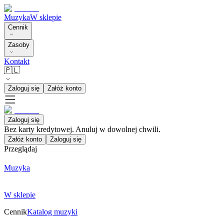
Muzyka
W sklepie
Cennik
Zasoby
Kontakt
🇵🇱
Zaloguj się
Załóż konto
Zaloguj się
Bez karty kredytowej. Anuluj w dowolnej chwili.
Załóż konto
Zaloguj się
Przeglądaj
Muzyka
W sklepie
Cennik
Katalog muzyki