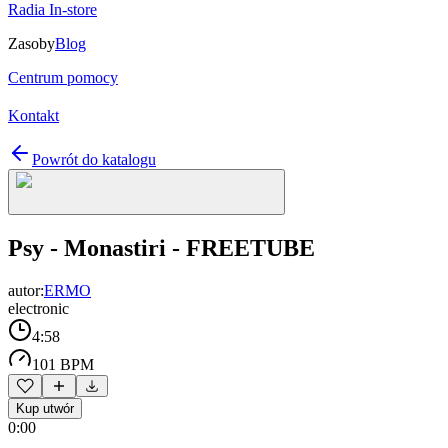
Radia In-store
Zasoby
Blog
Centrum pomocy
Kontakt
Powrót do katalogu
Psy - Monastiri - FREETUBE
autor:
ERMO
electronic
4:58
101 BPM
Kup utwór
0:00