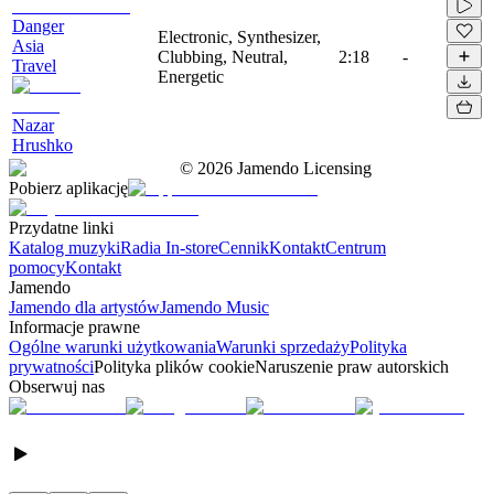
Danger
Electronic, Synthesizer,
Asia
Clubbing, Neutral,
2:18
-
Travel
Energetic
Nazar
Hrushko
©
2026
Jamendo Licensing
Pobierz aplikację
Przydatne linki
Katalog muzyki
Radia In-store
Cennik
Kontakt
Centrum
pomocy
Kontakt
Jamendo
Jamendo dla artystów
Jamendo Music
Informacje prawne
Ogólne warunki użytkowania
Warunki sprzedaży
Polityka
prywatności
Polityka plików cookie
Naruszenie praw autorskich
Obserwuj nas