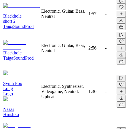
Electronic, Guitar, Bass,
1:57
-
Blackhole
Neutral
short 2
TaigaSoundProd
Electronic, Guitar, Bass,
2:56
-
Neutral
Blackhole
TaigaSoundProd
Synth Pop
Electronic, Synthesizer,
Long
Videogame, Neutral,
1:36
-
Logo
Upbeat
Nazar
Hrushko