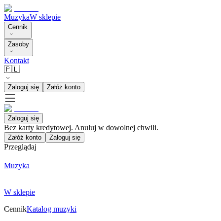
Muzyka
W sklepie
Cennik
Zasoby
Kontakt
🇵🇱
Zaloguj się
Załóż konto
Zaloguj się
Bez karty kredytowej. Anuluj w dowolnej chwili.
Załóż konto
Zaloguj się
Przeglądaj
Muzyka
W sklepie
Cennik
Katalog muzyki