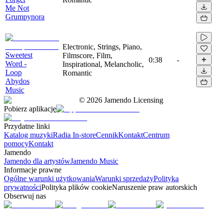
Me Not
Grumpynora
Electronic, Strings, Piano,
Sweetest
Filmscore, Film,
0:38
-
Word -
Inspirational, Melancholic,
Loop
Romantic
Abydos
Music
©
2026
Jamendo Licensing
Pobierz aplikację
Przydatne linki
Katalog muzyki
Radia In-store
Cennik
Kontakt
Centrum
pomocy
Kontakt
Jamendo
Jamendo dla artystów
Jamendo Music
Informacje prawne
Ogólne warunki użytkowania
Warunki sprzedaży
Polityka
prywatności
Polityka plików cookie
Naruszenie praw autorskich
Obserwuj nas