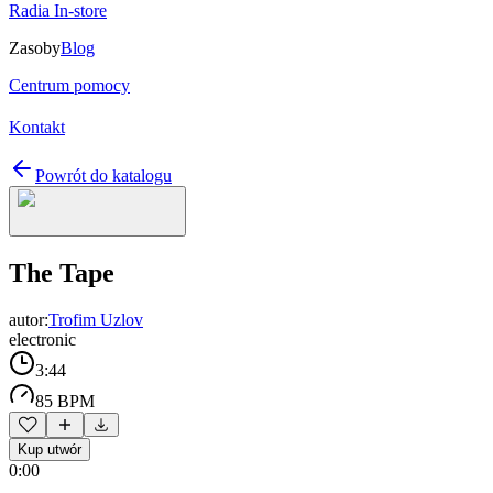
Radia In-store
Zasoby
Blog
Centrum pomocy
Kontakt
Powrót do katalogu
The Tape
autor:
Trofim Uzlov
electronic
3:44
85 BPM
Kup utwór
0:00