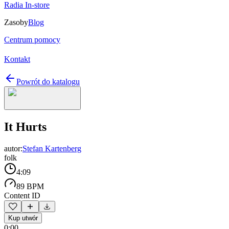
Radia In-store
Zasoby
Blog
Centrum pomocy
Kontakt
Powrót do katalogu
It Hurts
autor:
Stefan Kartenberg
folk
4:09
89 BPM
Content ID
Kup utwór
0:00