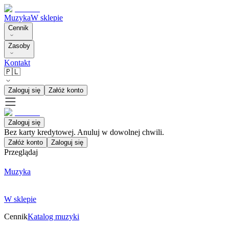
Muzyka
W sklepie
Cennik
Zasoby
Kontakt
🇵🇱
Zaloguj się
Załóż konto
Zaloguj się
Bez karty kredytowej. Anuluj w dowolnej chwili.
Załóż konto
Zaloguj się
Przeglądaj
Muzyka
W sklepie
Cennik
Katalog muzyki