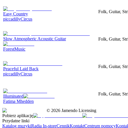
Folk, Guitar, St
Easy Country
piccadillyCircus
Slow Atmospheric Acoustic Guitar
Folk, Guitar, St
ForestMusic
Folk, Guitar, S
Peaceful Laid Back
piccadillyCircus
Folk, Guitar, Str
Illuminated
Fatima Mhedden
©
2026
Jamendo Licensing
Pobierz aplikację
Przydatne linki
Katalog muzyki
Radia In-store
Cennik
Kontakt
Centrum pomocy
Konta