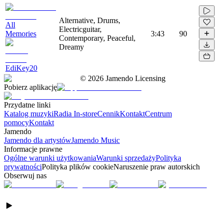
Alternative, Drums,
All
Electricguitar,
Memories
3:43
90
Contemporary, Peaceful,
Dreamy
EdiKey20
©
2026
Jamendo Licensing
Pobierz aplikację
Przydatne linki
Katalog muzyki
Radia In-store
Cennik
Kontakt
Centrum
pomocy
Kontakt
Jamendo
Jamendo dla artystów
Jamendo Music
Informacje prawne
Ogólne warunki użytkowania
Warunki sprzedaży
Polityka
prywatności
Polityka plików cookie
Naruszenie praw autorskich
Obserwuj nas