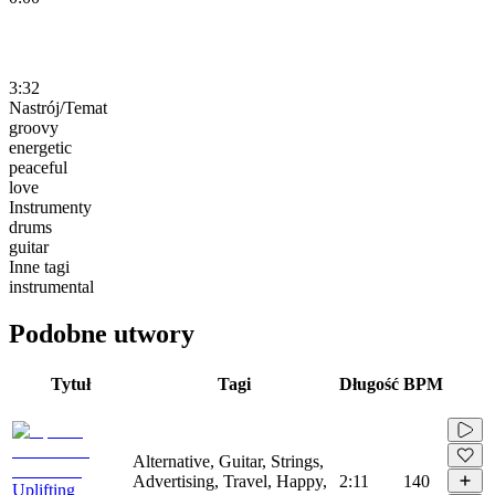
3:32
Nastrój/Temat
groovy
energetic
peaceful
love
Instrumenty
drums
guitar
Inne tagi
instrumental
Podobne utwory
Tytuł
Tagi
Długość
BPM
Alternative, Guitar, Strings,
Advertising, Travel, Happy,
2:11
140
Uplifting