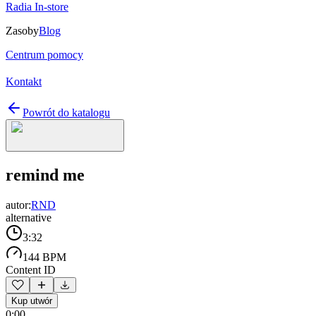
Radia In-store
Zasoby
Blog
Centrum pomocy
Kontakt
Powrót do katalogu
remind me
autor:
RND
alternative
3:32
144 BPM
Content ID
Kup utwór
0:00