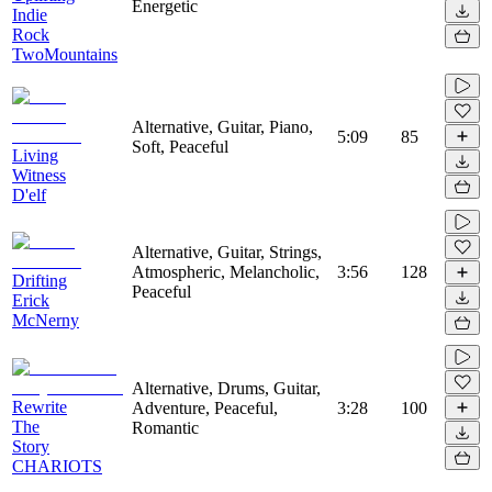
Energetic
Indie
Rock
TwoMountains
Alternative, Guitar, Piano,
5:09
85
Soft, Peaceful
Living
Witness
D'elf
Alternative, Guitar, Strings,
Atmospheric, Melancholic,
3:56
128
Drifting
Peaceful
Erick
McNerny
Alternative, Drums, Guitar,
Rewrite
Adventure, Peaceful,
3:28
100
The
Romantic
Story
CHARIOTS