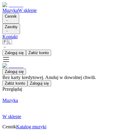
Muzyka
W sklepie
Cennik
Zasoby
Kontakt
🇵🇱
Zaloguj się
Załóż konto
Zaloguj się
Bez karty kredytowej. Anuluj w dowolnej chwili.
Załóż konto
Zaloguj się
Przeglądaj
Muzyka
W sklepie
Cennik
Katalog muzyki