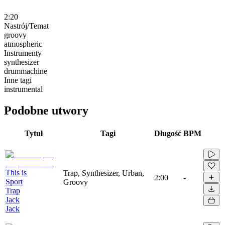
2:20
Nastrój/Temat
groovy
atmospheric
Instrumenty
synthesizer
drummachine
Inne tagi
instrumental
Podobne utwory
Tytuł
Tagi
Długość
BPM
This is
Trap, Synthesizer, Urban,
2:00
-
Sport
Groovy
Trap
Jack
Jack