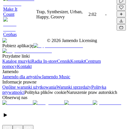
Make It
Trap, Synthesizer, Urban,
Count
2:02
-
Happy, Groovy
Cephas
©
2026
Jamendo Licensing
Pobierz aplikację
Przydatne linki
Katalog muzyki
Radia In-store
Cennik
Kontakt
Centrum
pomocy
Kontakt
Jamendo
Jamendo dla artystów
Jamendo Music
Informacje prawne
Ogólne warunki użytkowania
Warunki sprzedaży
Polityka
prywatności
Polityka plików cookie
Naruszenie praw autorskich
Obserwuj nas