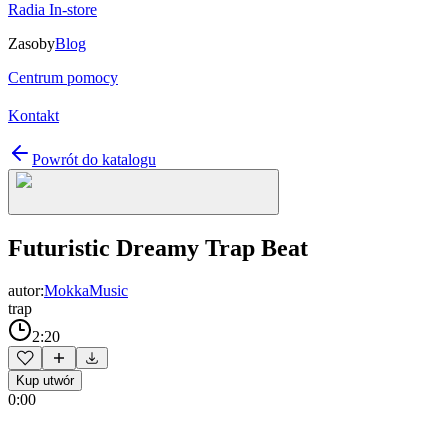
Radia In-store
Zasoby
Blog
Centrum pomocy
Kontakt
Powrót do katalogu
Futuristic Dreamy Trap Beat
autor:
MokkaMusic
trap
2:20
Kup utwór
0:00