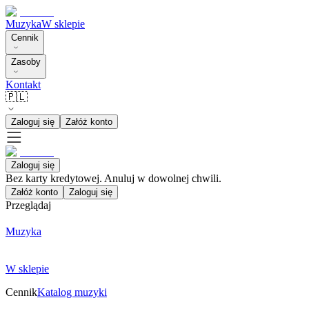
Muzyka
W sklepie
Cennik
Zasoby
Kontakt
🇵🇱
Zaloguj się
Załóż konto
Zaloguj się
Bez karty kredytowej. Anuluj w dowolnej chwili.
Załóż konto
Zaloguj się
Przeglądaj
Muzyka
W sklepie
Cennik
Katalog muzyki