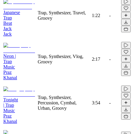
Japanese
Trap, Synthesizer, Travel,
1:22
-
Trap
Groovy
Beat
Jack
Jack
Neon |
Trap, Synthesizer, Vlog,
2:17
-
Trap
Groovy
Music
Praz
Khanal
Trap, Synthesizer,
Tonight
Percussion, Cymbal,
3:54
-
| Trap
Urban, Groovy
Music
Praz
Khanal