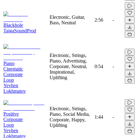
Electronic, Guitar,
2:56
-
Bass, Neutral
Blackhole
TaigaSoundProd
Electronic, Strings,
Piano, Advertising,
Piano
Corporate, Neutral,
0:54
-
Cinematic
Inspirational,
Corporate
Uplifting
Loop
Yevhen
Lokhmatov
Electronic, Strings,
Positive
Piano, Social Media,
1:44
-
Corporate
Corporate, Happy,
Loop
Uplifting
Yevhen
Lokhmatov