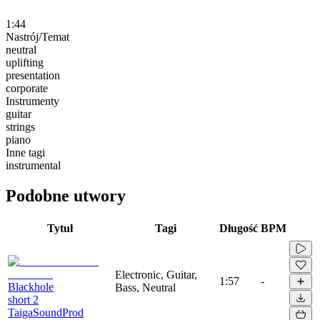
1:44
Nastrój/Temat
neutral
uplifting
presentation
corporate
Instrumenty
guitar
strings
piano
Inne tagi
instrumental
Podobne utwory
Tytuł
Tagi
Długość
BPM
Electronic, Guitar,
1:57
-
Blackhole
Bass, Neutral
short 2
TaigaSoundProd