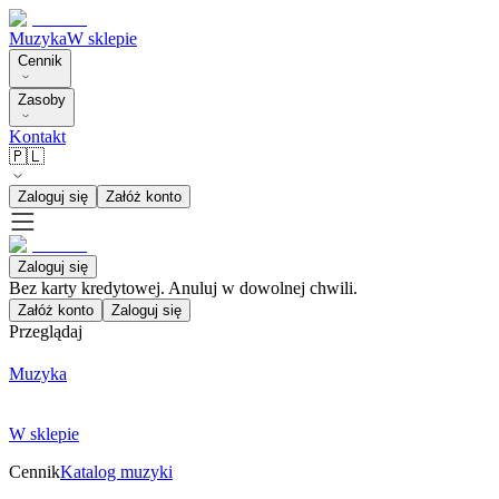
Muzyka
W sklepie
Cennik
Zasoby
Kontakt
🇵🇱
Zaloguj się
Załóż konto
Zaloguj się
Bez karty kredytowej. Anuluj w dowolnej chwili.
Załóż konto
Zaloguj się
Przeglądaj
Muzyka
W sklepie
Cennik
Katalog muzyki