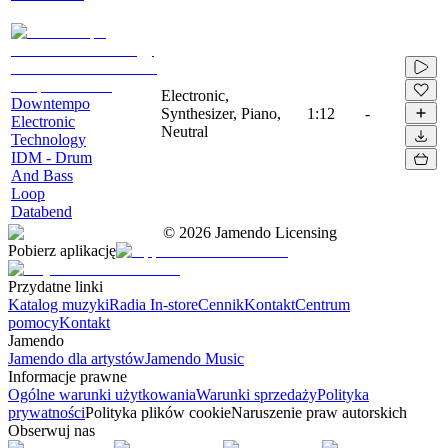
Electronic,
Downtempo
Synthesizer, Piano,
1:12
-
Electronic
Neutral
Technology
IDM - Drum
And Bass
Loop
Databend
©
2026
Jamendo Licensing
Pobierz aplikację
Przydatne linki
Katalog muzyki
Radia In-store
Cennik
Kontakt
Centrum
pomocy
Kontakt
Jamendo
Jamendo dla artystów
Jamendo Music
Informacje prawne
Ogólne warunki użytkowania
Warunki sprzedaży
Polityka
prywatności
Polityka plików cookie
Naruszenie praw autorskich
Obserwuj nas