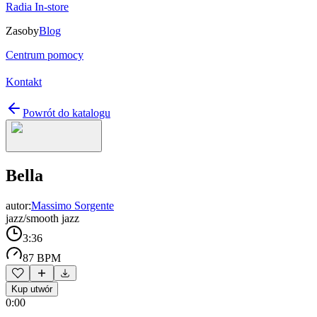
Radia In-store
Zasoby
Blog
Centrum pomocy
Kontakt
Powrót do katalogu
Bella
autor:
Massimo Sorgente
jazz/smooth jazz
3:36
87 BPM
Kup utwór
0:00