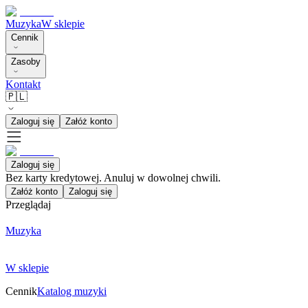
Muzyka
W sklepie
Cennik
Zasoby
Kontakt
🇵🇱
Zaloguj się
Załóż konto
Zaloguj się
Bez karty kredytowej. Anuluj w dowolnej chwili.
Załóż konto
Zaloguj się
Przeglądaj
Muzyka
W sklepie
Cennik
Katalog muzyki