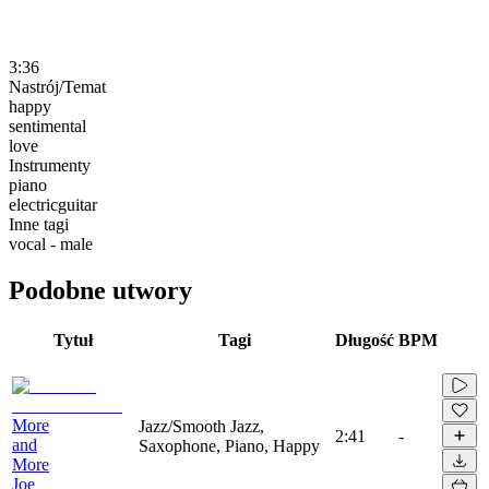
3:36
Nastrój/Temat
happy
sentimental
love
Instrumenty
piano
electricguitar
Inne tagi
vocal - male
Podobne utwory
Tytuł
Tagi
Długość
BPM
More
Jazz/Smooth Jazz,
2:41
-
and
Saxophone, Piano, Happy
More
Joe