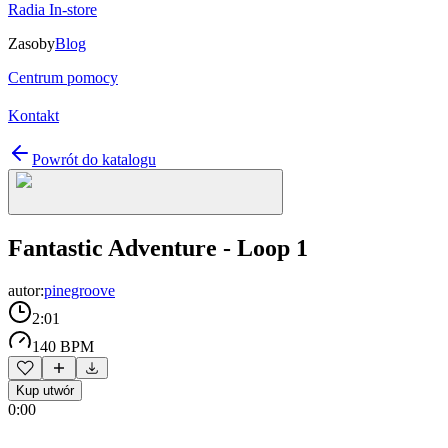
Radia In-store
Zasoby
Blog
Centrum pomocy
Kontakt
Powrót do katalogu
Fantastic Adventure - Loop 1
autor:
pinegroove
2:01
140 BPM
Kup utwór
0:00