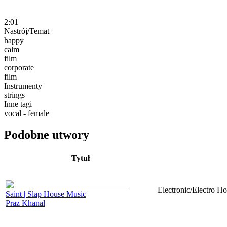
2:01
Nastrój/Temat
happy
calm
film
corporate
film
Instrumenty
strings
Inne tagi
vocal - female
Podobne utwory
Tytuł
Electronic/Electro Ho
Saint | Slap House Music
Praz Khanal