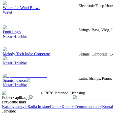
Electronic/Deep House
Where the Wind Blows
Wavit
Strings, Bass, Vlog,
Funk Logo
Nazar Hrushko
Melody Tech Indie Corporate
Strings, Corporate, 
Nazar Hrushko
Latin, Strings, Piano,
Spanish dance
Nazar Hrushko
©
2026
Jamendo Licensing
Pobierz aplikację
Przydatne linki
Katalog muzyki
Radia In-store
Cennik
Kontakt
Centrum pomocy
Konta
Jamendo