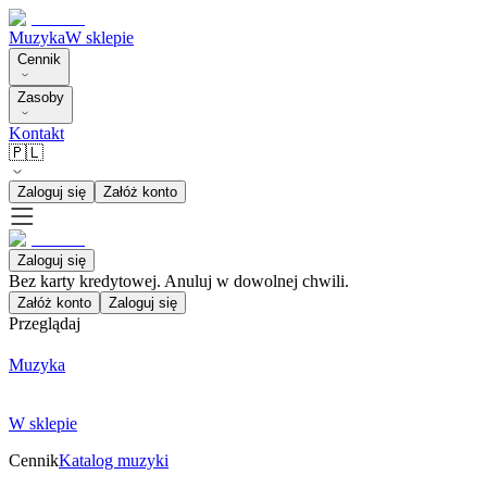
Muzyka
W sklepie
Cennik
Zasoby
Kontakt
🇵🇱
Zaloguj się
Załóż konto
Zaloguj się
Bez karty kredytowej. Anuluj w dowolnej chwili.
Załóż konto
Zaloguj się
Przeglądaj
Muzyka
W sklepie
Cennik
Katalog muzyki