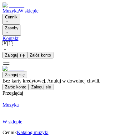
Muzyka
W sklepie
Cennik
Zasoby
Kontakt
🇵🇱
Zaloguj się
Załóż konto
Zaloguj się
Bez karty kredytowej. Anuluj w dowolnej chwili.
Załóż konto
Zaloguj się
Przeglądaj
Muzyka
W sklepie
Cennik
Katalog muzyki