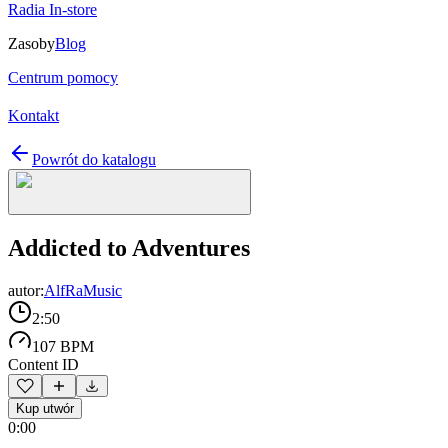
Radia In-store
Zasoby
Blog
Centrum pomocy
Kontakt
Powrót do katalogu
Addicted to Adventures
autor:
AlfRaMusic
2:50
107 BPM
Content ID
Kup utwór
0:00