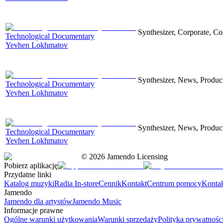
Synthesizer, Corporate, Co
Technological Documentary
Yevhen Lokhmatov
Synthesizer, News, Producti
Technological Documentary
Yevhen Lokhmatov
Synthesizer, News, Producti
Technological Documentary
Yevhen Lokhmatov
©
2026
Jamendo Licensing
Pobierz aplikację
Przydatne linki
Katalog muzyki
Radia In-store
Cennik
Kontakt
Centrum pomocy
Konta
Jamendo
Jamendo dla artystów
Jamendo Music
Informacje prawne
Ogólne warunki użytkowania
Warunki sprzedaży
Polityka prywatnośc