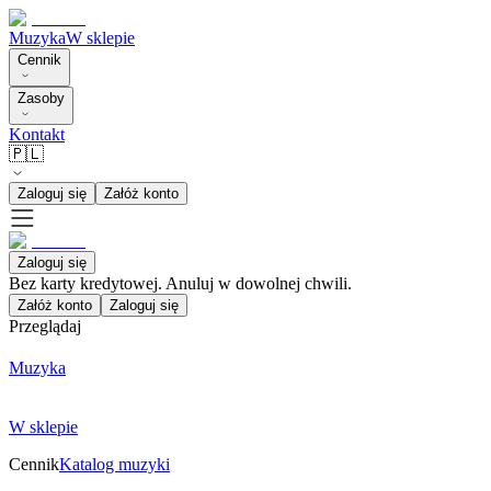
Muzyka
W sklepie
Cennik
Zasoby
Kontakt
🇵🇱
Zaloguj się
Załóż konto
Zaloguj się
Bez karty kredytowej. Anuluj w dowolnej chwili.
Załóż konto
Zaloguj się
Przeglądaj
Muzyka
W sklepie
Cennik
Katalog muzyki