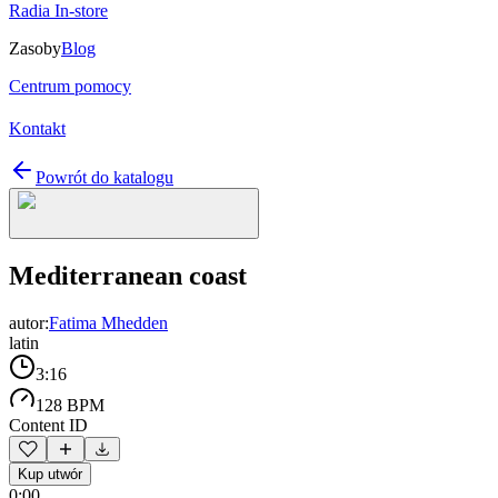
Radia In-store
Zasoby
Blog
Centrum pomocy
Kontakt
Powrót do katalogu
Mediterranean coast
autor:
Fatima Mhedden
latin
3:16
128 BPM
Content ID
Kup utwór
0:00