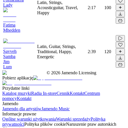
Latin, Strings,
Lady
Acousticguitar, Travel,
2:17
100
Happy
Fatima
Mhedden
Latin, Guitar, Strings,
Savveh
Traditional, Happy,
2:39
120
Samba
Energetic
Jim
Lum
©
2026
Jamendo Licensing
Pobierz aplikację
Przydatne linki
Katalog muzyki
Radia In-store
Cennik
Kontakt
Centrum
pomocy
Kontakt
Jamendo
Jamendo dla artystów
Jamendo Music
Informacje prawne
Ogólne warunki użytkowania
Warunki sprzedaży
Polityka
prywatności
Polityka plików cookie
Naruszenie praw autorskich