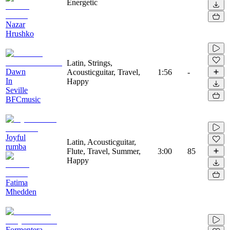
Energetic
Nazar
Hrushko
Latin, Strings,
Dawn
Acousticguitar, Travel,
1:56
-
In
Happy
Seville
BFCmusic
Joyful
Latin, Acousticguitar,
rumba
Flute, Travel, Summer,
3:00
85
Happy
Fatima
Mhedden
Formentera