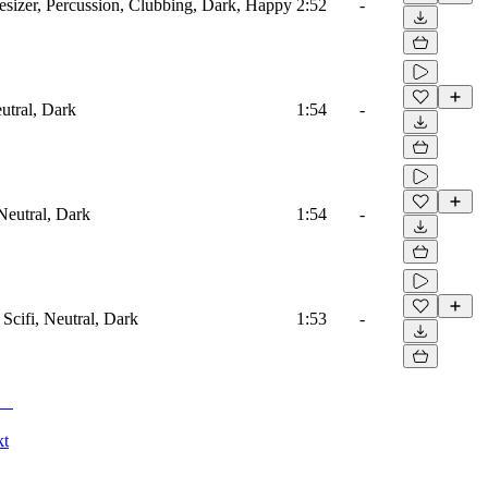
esizer, Percussion, Clubbing, Dark, Happy
2:52
-
eutral, Dark
1:54
-
Neutral, Dark
1:54
-
Scifi, Neutral, Dark
1:53
-
kt