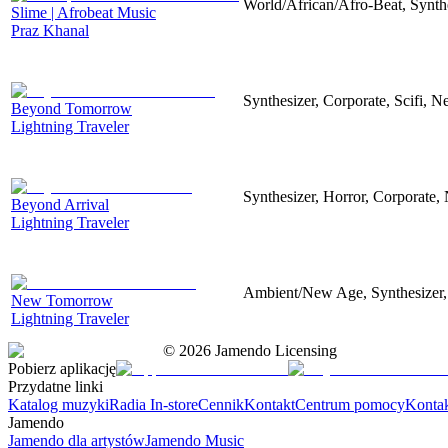
World/African/Afro-Beat, Synth
Slime | Afrobeat Music
Praz Khanal
Synthesizer, Corporate, Scifi, N
Beyond Tomorrow
Lightning Traveler
Synthesizer, Horror, Corporate, 
Beyond Arrival
Lightning Traveler
Ambient/New Age, Synthesizer, 
New Tomorrow
Lightning Traveler
©
2026
Jamendo Licensing
Pobierz aplikację
Przydatne linki
Katalog muzyki
Radia In-store
Cennik
Kontakt
Centrum pomocy
Konta
Jamendo
Jamendo dla artystów
Jamendo Music