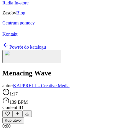
Radia In-store
Zasoby
Blog
Centrum pomocy
Kontakt
Powrót do katalogu
Menacing Wave
autor:
KAPPRELL - Creative Media
1:17
139 BPM
Content ID
Kup utwór
0:00