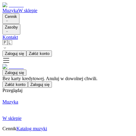
Muzyka
W sklepie
Cennik
Zasoby
Kontakt
🇵🇱
Zaloguj się
Załóż konto
Zaloguj się
Bez karty kredytowej. Anuluj w dowolnej chwili.
Załóż konto
Zaloguj się
Przeglądaj
Muzyka
W sklepie
Cennik
Katalog muzyki