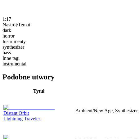
1:17
Nastrój/Temat
dark
horror
Instrumenty
synthesizer
bass
Inne tagi
instrumental
Podobne utwory
Tytuł
Ambient/New Age, Synthesizer,
Distant Orbit
Lightning Traveler