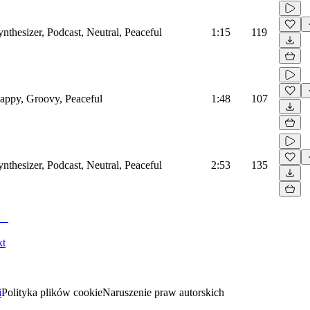
ynthesizer, Podcast, Neutral, Peaceful
1:15
119
Happy, Groovy, Peaceful
1:48
107
ynthesizer, Podcast, Neutral, Peaceful
2:53
135
kt
i
Polityka plików cookie
Naruszenie praw autorskich