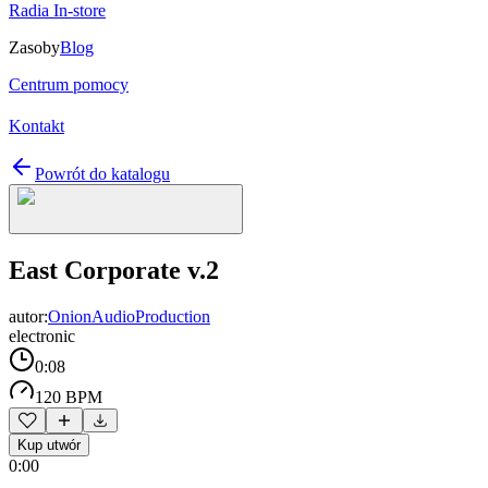
Radia In-store
Zasoby
Blog
Centrum pomocy
Kontakt
Powrót do katalogu
East Corporate v.2
autor:
OnionAudioProduction
electronic
0:08
120 BPM
Kup utwór
0:00