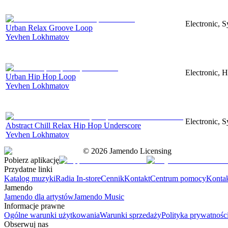
Electronic, S
Urban Relax Groove Loop
Yevhen Lokhmatov
Electronic, 
Urban Hip Hop Loop
Yevhen Lokhmatov
Electronic, S
Abstract Chill Relax Hip Hop Underscore
Yevhen Lokhmatov
©
2026
Jamendo Licensing
Pobierz aplikację
Przydatne linki
Katalog muzyki
Radia In-store
Cennik
Kontakt
Centrum pomocy
Konta
Jamendo
Jamendo dla artystów
Jamendo Music
Informacje prawne
Ogólne warunki użytkowania
Warunki sprzedaży
Polityka prywatnośc
Obserwuj nas