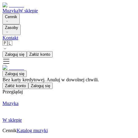
Muzyka
W sklepie
Cennik
Zasoby
Kontakt
🇵🇱
Zaloguj się
Załóż konto
Zaloguj się
Bez karty kredytowej. Anuluj w dowolnej chwili.
Załóż konto
Zaloguj się
Przeglądaj
Muzyka
W sklepie
Cennik
Katalog muzyki