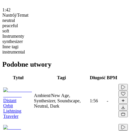
1:42
Nastrój/Temat
neutral
peaceful
soft
Instrumenty
synthesizer
Inne tagi
instrumental
Podobne utwory
Tytuł
Tagi
Długość
BPM
Ambient/New Age,
Distant
Synthesizer, Soundscape,
1:56
-
Orbit
Neutral, Dark
Lightning
Traveler