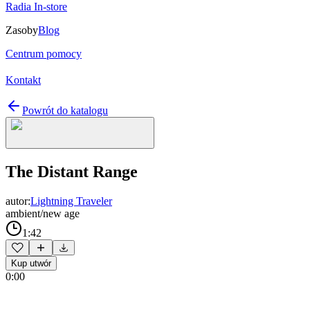
Radia In-store
Zasoby
Blog
Centrum pomocy
Kontakt
Powrót do katalogu
The Distant Range
autor:
Lightning Traveler
ambient/new age
1:42
Kup utwór
0:00