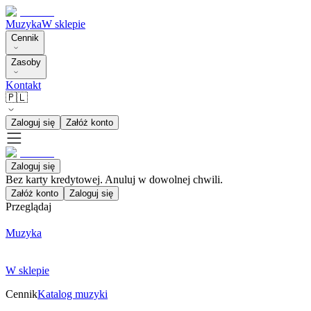
Muzyka
W sklepie
Cennik
Zasoby
Kontakt
🇵🇱
Zaloguj się
Załóż konto
Zaloguj się
Bez karty kredytowej. Anuluj w dowolnej chwili.
Załóż konto
Zaloguj się
Przeglądaj
Muzyka
W sklepie
Cennik
Katalog muzyki