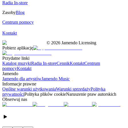
Radia In-store
Zasoby
Blog
Centrum pomocy
Kontakt
©
2026
Jamendo Licensing
Pobierz aplikację
Przydatne linki
Katalog muzyki
Radia In-store
Cennik
Kontakt
Centrum
pomocy
Kontakt
Jamendo
Jamendo dla artystów
Jamendo Music
Informacje prawne
Ogólne warunki użytkowania
Warunki sprzedaży
Polityka
prywatności
Polityka plików cookie
Naruszenie praw autorskich
Obserwuj nas