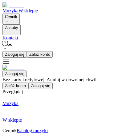
Muzyka
W sklepie
Cennik
Zasoby
Kontakt
🇵🇱
Zaloguj się
Załóż konto
Zaloguj się
Bez karty kredytowej. Anuluj w dowolnej chwili.
Załóż konto
Zaloguj się
Przeglądaj
Muzyka
W sklepie
Cennik
Katalog muzyki