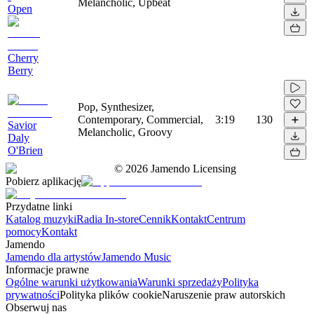
Melancholic, Upbeat
Open
Cherry
Berry
Pop, Synthesizer,
Contemporary, Commercial,
3:19
130
Savior
Melancholic, Groovy
Daly
O'Brien
©
2026
Jamendo Licensing
Pobierz aplikację
Przydatne linki
Katalog muzyki
Radia In-store
Cennik
Kontakt
Centrum
pomocy
Kontakt
Jamendo
Jamendo dla artystów
Jamendo Music
Informacje prawne
Ogólne warunki użytkowania
Warunki sprzedaży
Polityka
prywatności
Polityka plików cookie
Naruszenie praw autorskich
Obserwuj nas