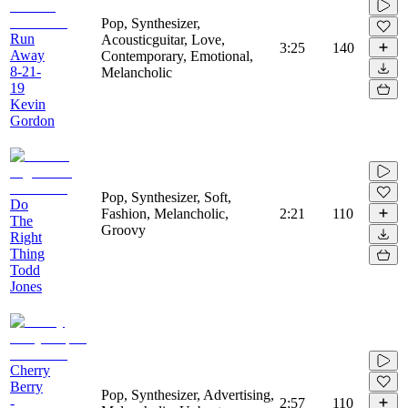
Pop, Synthesizer,
Run
Acousticguitar, Love,
3:25
140
Away
Contemporary, Emotional,
8-21-
Melancholic
19
Kevin
Gordon
Pop, Synthesizer, Soft,
Do
Fashion, Melancholic,
2:21
110
The
Groovy
Right
Thing
Todd
Jones
Cherry
Berry
Pop, Synthesizer, Advertising,
-
2:57
110