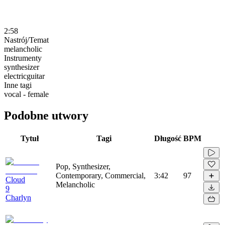
2:58
Nastrój/Temat
melancholic
Instrumenty
synthesizer
electricguitar
Inne tagi
vocal - female
Podobne utwory
Tytuł
Tagi
Długość
BPM
Pop, Synthesizer,
Contemporary, Commercial,
3:42
97
Cloud
Melancholic
9
Charlyn