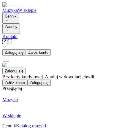
Muzyka
W sklepie
Cennik
Zasoby
Kontakt
🇵🇱
Zaloguj się
Załóż konto
Zaloguj się
Bez karty kredytowej. Anuluj w dowolnej chwili.
Załóż konto
Zaloguj się
Przeglądaj
Muzyka
W sklepie
Cennik
Katalog muzyki