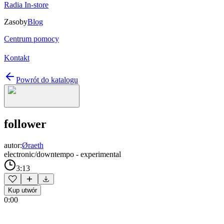
Radia In-store
Zasoby
Blog
Centrum pomocy
Kontakt
Powrót do katalogu
follower
autor:
Øraeth
electronic/downtempo - experimental
3:13
Kup utwór
0:00