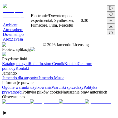
Electronic/Downtempo -
experimental, Synthesizer,
0:30
-
Ambient
Filmscore, Film, Peaceful
Atmosphere
Downtempo
AlexZavesa
©
2026
Jamendo Licensing
Pobierz aplikację
Przydatne linki
Katalog muzyki
Radia In-store
Cennik
Kontakt
Centrum
pomocy
Kontakt
Jamendo
Jamendo dla artystów
Jamendo Music
Informacje prawne
Ogólne warunki użytkowania
Warunki sprzedaży
Polityka
prywatności
Polityka plików cookie
Naruszenie praw autorskich
Obserwuj nas