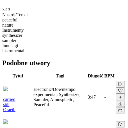
3:13
Nastrój/Temat
peaceful
nature
Instrumenty
synthesizer
sampler
Inne tagi
instrumental
Podobne utwory
Tytuł
Tagi
Długość
BPM
Electronic/Downtempo -
experimental, Synthesizer,
3:47
-
carried
Sampler, Atmospheric,
still
Peaceful
Øraeth