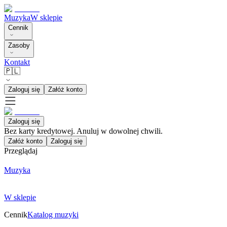
Muzyka
W sklepie
Cennik
Zasoby
Kontakt
🇵🇱
Zaloguj się
Załóż konto
Zaloguj się
Bez karty kredytowej. Anuluj w dowolnej chwili.
Załóż konto
Zaloguj się
Przeglądaj
Muzyka
W sklepie
Cennik
Katalog muzyki