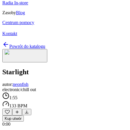
Radia In-store
Zasoby
Blog
Centrum pomocy
Kontakt
Powrót do katalogu
Starlight
autor:
neonfish
electronic/chill out
1:55
133 BPM
Kup utwór
0:00