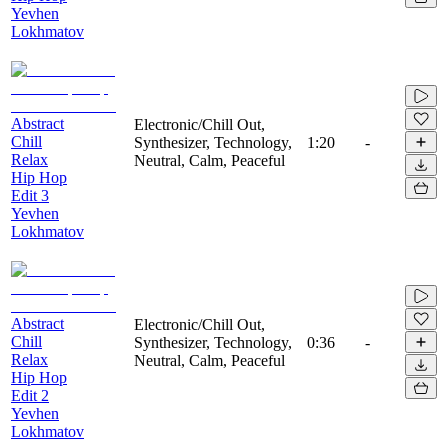
Yevhen
Lokhmatov
Abstract
Electronic/Chill Out,
Chill
Synthesizer, Technology,
1:20
-
Relax
Neutral, Calm, Peaceful
Hip Hop
Edit 3
Yevhen
Lokhmatov
Abstract
Electronic/Chill Out,
Chill
Synthesizer, Technology,
0:36
-
Relax
Neutral, Calm, Peaceful
Hip Hop
Edit 2
Yevhen
Lokhmatov