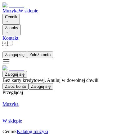
Muzyka
W sklepie
Cennik
Zasoby
Kontakt
🇵🇱
Zaloguj się
Załóż konto
Zaloguj się
Bez karty kredytowej. Anuluj w dowolnej chwili.
Załóż konto
Zaloguj się
Przeglądaj
Muzyka
W sklepie
Cennik
Katalog muzyki