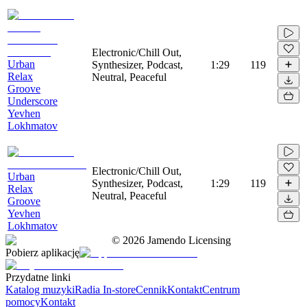
Electronic/Chill Out,
Urban
Synthesizer, Podcast,
1:29
119
Relax
Neutral, Peaceful
Groove
Underscore
Yevhen
Lokhmatov
Electronic/Chill Out,
Urban
Synthesizer, Podcast,
1:29
119
Relax
Neutral, Peaceful
Groove
Yevhen
Lokhmatov
©
2026
Jamendo Licensing
Pobierz aplikację
Przydatne linki
Katalog muzyki
Radia In-store
Cennik
Kontakt
Centrum
pomocy
Kontakt