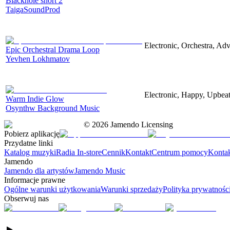
Blackhole short 2
TaigaSoundProd
Electronic, Orchestra, Ad
Epic Orchestral Drama Loop
Yevhen Lokhmatov
Electronic, Happy, Upbea
Warm Indie Glow
Osynthw Background Music
©
2026
Jamendo Licensing
Pobierz aplikację
Przydatne linki
Katalog muzyki
Radia In-store
Cennik
Kontakt
Centrum pomocy
Konta
Jamendo
Jamendo dla artystów
Jamendo Music
Informacje prawne
Ogólne warunki użytkowania
Warunki sprzedaży
Polityka prywatnośc
Obserwuj nas