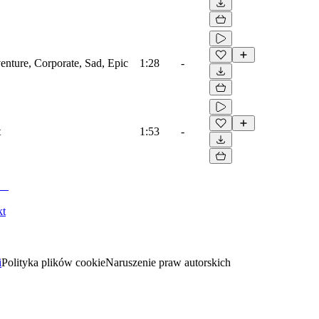
venture, Corporate, Sad, Epic
1:28
-
t
1:53
-
kt
i
Polityka plików cookie
Naruszenie praw autorskich