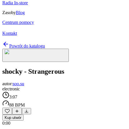
Radia In-store
Zasoby
Blog
Centrum pomocy
Kontakt
Powrót do katalogu
shocky - Strangerous
autor:
soo.su
electronic
3:07
88 BPM
Kup utwór
0:00